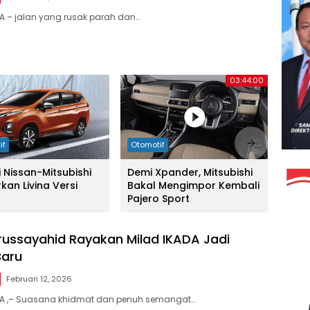
A – jalan yang rusak parah dan…
03:44:00
if
Otomotif
i Nissan-Mitsubishi
Demi Xpander, Mitsubishi
kan Livina Versi
Bakal Mengimpor Kembali
l
Pajero Sport
ussayahid Rayakan Milad IKADA Jadi
Baru
Februari 12, 2026
TA ,– Suasana khidmat dan penuh semangat…