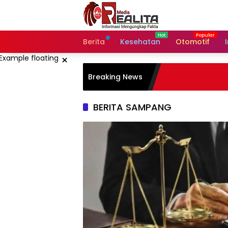
Langsung
ke
konten
Berita
Kesehatan
Otomotif
×
Breaking News
BERITA SAMPANG