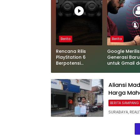
Berita
Berita
Rencana Rilis
Google Merilis
PlayStation 6
Generasi Baru
Berpotensi
untuk Gmail d
Terungkap, Berkat
Cloud Softwa
Microsoft
Aliansi Ma
Harga Mah
BERITA SAMPANG
​SURABAYA, REALI