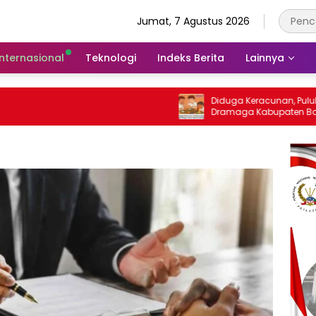
Jumat, 7 Agustus 2026
Internasional
Teknologi
Indeks Berita
Lainnya
Diduga Keracunan, Puluhan Siswa SD di
Dramaga Kabupaten Bogor Dilarikan Ke
Puskesmas