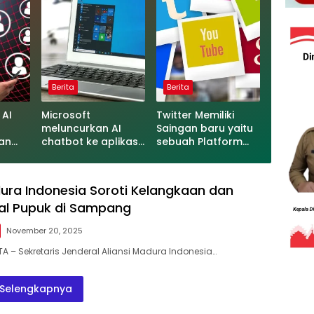
Berita
Berita
 AI
Microsoft
Twitter Memiliki
meluncurkan AI
Saingan baru yaitu
an
chatbot ke aplikasi
sebuah Platform
re
Bing di iPhone dan
yang dibuat oleh
Android
Meta
dura Indonesia Soroti Kelangkaan dan
al Pupuk di Sampang
November 20, 2025
TA – Sekretaris Jenderal Aliansi Madura Indonesia…
Selengkapnya