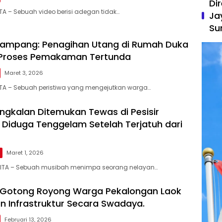
Di
A – Sebuah video berisi adegan tidak…
Ja
Su
 Sampang: Penagihan Utang di Rumah Duka
Proses Pemakaman Tertunda
Maret 3, 2026
TA – Sebuah peristiwa yang mengejutkan warga…
ngkalan Ditemukan Tewas di Pesisir
 Diduga Tenggelam Setelah Terjatuh dari
Maret 1, 2026
LITA – Sebuah musibah menimpa seorang nelayan…
Gotong Royong Warga Pekalongan Laok
Infrastruktur Secara Swadaya.
Februari 13, 2026