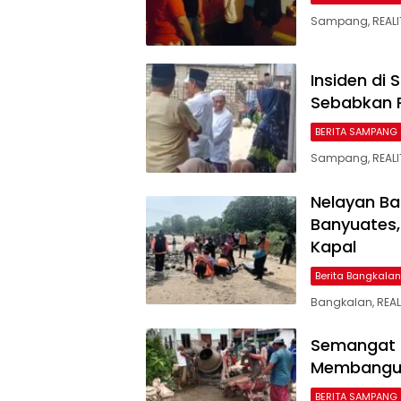
Sampang, REALIT
Insiden di
Sebabkan 
BERITA SAMPANG
Sampang, REALI
Nelayan Ba
Banyuates,
Kapal
Berita Bangkalan
Bangkalan, REA
Semangat 
Membangun 
BERITA SAMPANG