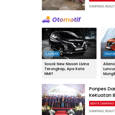
SAMPANG, REALIT
Otomotif
Otomot
Sosok New Nissan Livina
Alians
Terungkap, Apa Kata
Luncur
NMI?
Mungi
Ponpes Dar
KeKuatan 
BERITA SAMPANG
SAMPANG, REALI