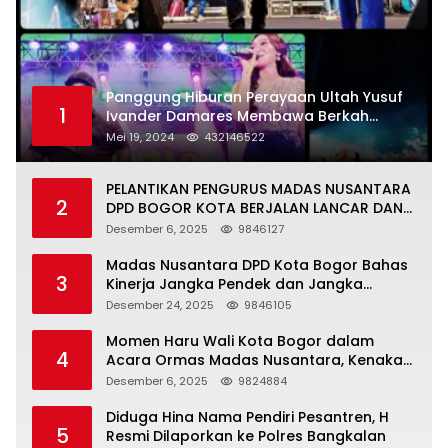
Panggung Hiburan Perayaan Ultah Yusuf
1
Ivander Damares Membawa Berkah
Warga Kejapanan
Mei 19, 2024
432146522
PELANTIKAN PENGURUS MADAS NUSANTARA
2
DPD BOGOR KOTA BERJALAN LANCAR DAN
KHIDMAT
Desember 6, 2025
9846127
Madas Nusantara DPD Kota Bogor Bahas
3
Kinerja Jangka Pendek dan Jangka
Panjang
Desember 24, 2025
9846105
Momen Haru Wali Kota Bogor dalam
4
Acara Ormas Madas Nusantara, Kenakan
Peci Hitam Tinggi sebagai Simbol
Desember 6, 2025
9824884
Kehormatan
Diduga Hina Nama Pendiri Pesantren, H
5
Resmi Dilaporkan ke Polres Bangkalan