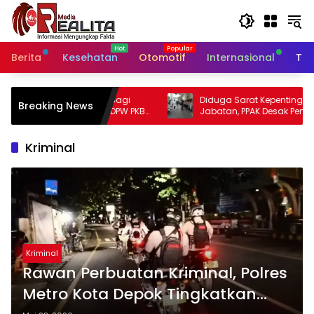
Langsung
ke
konten
Berita
Kesehatan
Otomotif
Internasional
Tek
Diduga Sarat Kepentingan dan Rangkap
Ekspekt
Breaking News
B
Jabatan, PPAK Desak Pemkot Bogor
Soroti K
Evaluasi Pengangkatan Kabag Kesra
Kongre
Kriminal
Kriminal
Rawan Perbuatan Kriminal, Polres
Metro Kota Depok Tingkatkan