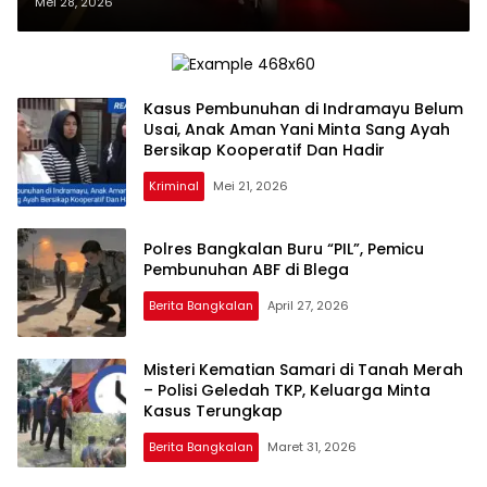
Patroli Malam Hari
Mei 28, 2026
Kasus Pembunuhan di Indramayu Belum
Usai, Anak Aman Yani Minta Sang Ayah
Bersikap Kooperatif Dan Hadir
Kriminal
Mei 21, 2026
Polres Bangkalan Buru “PIL”, Pemicu
Pembunuhan ABF di Blega
Berita Bangkalan
April 27, 2026
Misteri Kematian Samari di Tanah Merah
– Polisi Geledah TKP, Keluarga Minta
Kasus Terungkap
Berita Bangkalan
Maret 31, 2026