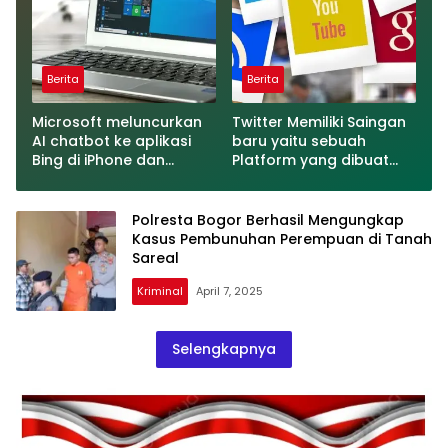
Berita
Berita
Microsoft meluncurkan
Twitter Memiliki Saingan
AI chatbot ke aplikasi
baru yaitu sebuah
Bing di iPhone dan
Platform yang dibuat
Android
oleh Meta
Polresta Bogor Berhasil Mengungkap
Kasus Pembunuhan Perempuan di Tanah
Sareal
Kriminal
April 7, 2025
Selengkapnya