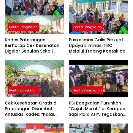
Berita Bangkalan
Berita Bangkalan
Kades Paterongan
Puskesmas Galis Perkuat
Berharap Cek Kesehatan
Upaya Eliminasi TBC
Digelar Sebulan Sekali,
Melalui Tracing Kontak dan
Kepala Puskesmas Galis:
Gardu Cekatan Mas Lis
CKG Bisa Dilaksanakan
Rutin Lewat Posyandu ILP
Berita Bangkalan
Berita Bangkalan
Cek Kesehatan Gratis di
PSI Bangkalan Turunkan
Paterongan Disambut
“Gajah Merah” di Kerapan
Antusias, Kades: “Kalau
Sapi Piala AHY, Tegaskan
Bisa Sebulan Sekali”
Dukungan untuk Budaya
Madura