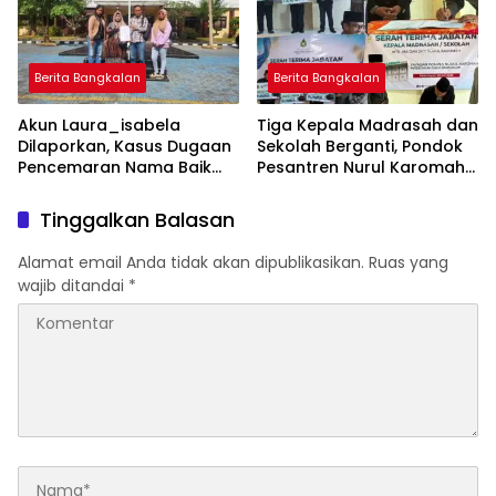
Berita Bangkalan
Berita Bangkalan
Akun Laura_isabela
Tiga Kepala Madrasah dan
Dilaporkan, Kasus Dugaan
Sekolah Berganti, Pondok
Pencemaran Nama Baik
Pesantren Nurul Karomah
Masuk Ranah Hukum
Beri Voucher Umrah untuk
Para Purna Tugas
Tinggalkan Balasan
Alamat email Anda tidak akan dipublikasikan.
Ruas yang
wajib ditandai
*