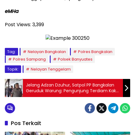
eMHa
Post Views:
3,399
Tag:
Nelayan Bangkalan
Polres Bangkalan
Polres Sampang
Polsek Banyuates
Topik:
Nelayan Tenggelam
Jelang Adzan Dzuhur, Satpol PP Bangkalan
Geruduk Warung: Pengunjung Terdiam Kaku,
Mayoritas Tak Patuhi SE Ramadhan
Pos Terkait