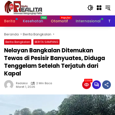
Langsung
ke
konten
Berita
Kesehatan
Otomotif
Internasional
Tek
Beranda
Berita Bangkalan
Berita Bangkalan
BERITA SAMPANG
Nelayan Bangkalan Ditemukan
Tewas di Pesisir Banyuates, Diduga
Tenggelam Setelah Terjatuh dari
Kapal
3399
Redaksi
2 Min Baca
Maret 1, 2026