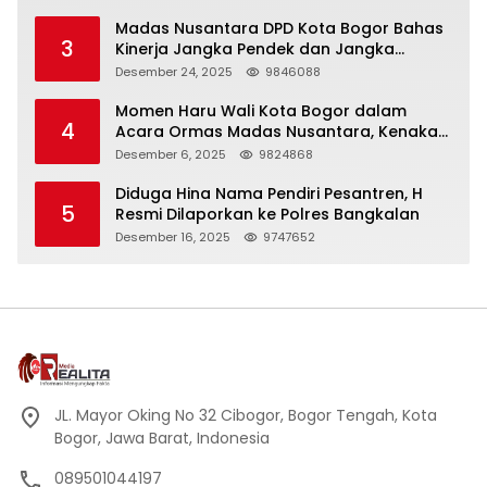
Madas Nusantara DPD Kota Bogor Bahas
3
Kinerja Jangka Pendek dan Jangka
Panjang
Desember 24, 2025
9846088
Momen Haru Wali Kota Bogor dalam
4
Acara Ormas Madas Nusantara, Kenakan
Peci Hitam Tinggi sebagai Simbol
Desember 6, 2025
9824868
Kehormatan
Diduga Hina Nama Pendiri Pesantren, H
5
Resmi Dilaporkan ke Polres Bangkalan
Desember 16, 2025
9747652
JL. Mayor Oking No 32 Cibogor, Bogor Tengah, Kota
Bogor, Jawa Barat, Indonesia
089501044197