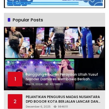
Popular Posts
Panggung Hiburan Perayaan Ultah Yusuf
1
Ivander Damares Membawa Berkah
Warga Kejapanan
Mei 19, 2024
432146511
PELANTIKAN PENGURUS MADAS NUSANTARA
2
DPD BOGOR KOTA BERJALAN LANCAR DAN
KHIDMAT
Desember 6, 2025
9846111