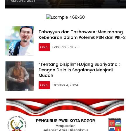
Abadi
Februari 7, 2026
Tabayyun dan Tashowwur: Menimbang
Kebenaran dalam Polemik PSN dan PIK-2
Opini
Februari 5, 2025
“Tentang Disiplin” H.Ujang Supriyatna :
Dengan Disiplin Segalanya Menjadi
Mudah
Opini
Oktober 4, 2024