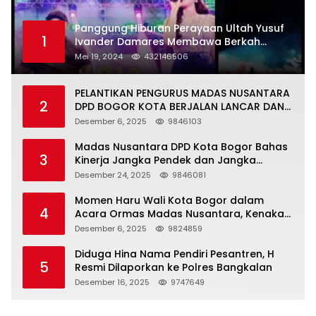
Panggung Hiburan Perayaan Ultah Yusuf
1
Ivander Damares Membawa Berkah
Warga Kejapanan
Mei 19, 2024
432146506
PELANTIKAN PENGURUS MADAS NUSANTARA
2
DPD BOGOR KOTA BERJALAN LANCAR DAN
KHIDMAT
Desember 6, 2025
9846103
Madas Nusantara DPD Kota Bogor Bahas
3
Kinerja Jangka Pendek dan Jangka
Panjang
Desember 24, 2025
9846081
Momen Haru Wali Kota Bogor dalam
4
Acara Ormas Madas Nusantara, Kenakan
Peci Hitam Tinggi sebagai Simbol
Desember 6, 2025
9824859
Kehormatan
Diduga Hina Nama Pendiri Pesantren, H
5
Resmi Dilaporkan ke Polres Bangkalan
Desember 16, 2025
9747649