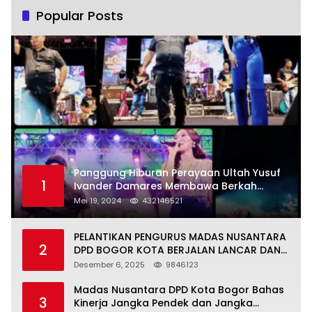
Popular Posts
Panggung Hiburan Perayaan Ultah Yusuf
1
Ivander Damares Membawa Berkah
Warga Kejapanan
Mei 19, 2024
432146521
PELANTIKAN PENGURUS MADAS NUSANTARA
2
DPD BOGOR KOTA BERJALAN LANCAR DAN
KHIDMAT
Desember 6, 2025
9846123
Madas Nusantara DPD Kota Bogor Bahas
3
Kinerja Jangka Pendek dan Jangka