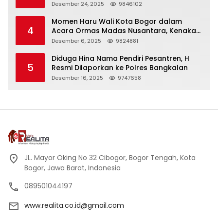
Panjang
Desember 24, 2025
9846102
Momen Haru Wali Kota Bogor dalam
4
Acara Ormas Madas Nusantara, Kenakan
Peci Hitam Tinggi sebagai Simbol
Desember 6, 2025
9824881
Kehormatan
Diduga Hina Nama Pendiri Pesantren, H
5
Resmi Dilaporkan ke Polres Bangkalan
Desember 16, 2025
9747658
JL. Mayor Oking No 32 Cibogor, Bogor Tengah, Kota
Bogor, Jawa Barat, Indonesia
089501044197
www.realita.co.id@gmail.com