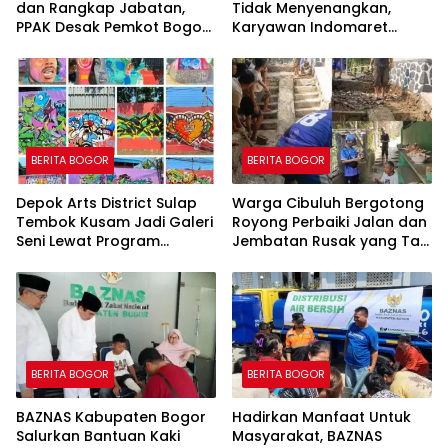
dan Rangkap Jabatan,
Tidak Menyenangkan,
PPAK Desak Pemkot Bogor
Karyawan Indomaret
Evaluasi Pengangkatan
Group Mengaku
Kabag Kesra
Dipermalukan di Hadapan
Rekan Kerja
BERITA BOGOR
BERITA BOGOR
Depok Arts District Sulap
Warga Cibuluh Bergotong
Tembok Kusam Jadi Galeri
Royong Perbaiki Jalan dan
Seni Lewat Program
Jembatan Rusak yang Tak
GEMBOK
Kunjung Direhabilitasi
BERITA BOGOR
BERITA BOGOR
BAZNAS Kabupaten Bogor
Hadirkan Manfaat Untuk
Salurkan Bantuan Kaki
Masyarakat, BAZNAS