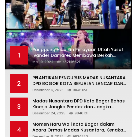
Panggung Hiburan Perayaan Ultah Yusuf
1
Ivander Damares Membawa Berkah
Warga Kejapanan
Mei 19, 2024
432146521
PELANTIKAN PENGURUS MADAS NUSANTARA
2
DPD BOGOR KOTA BERJALAN LANCAR DAN
KHIDMAT
Desember 6, 2025
9846123
Madas Nusantara DPD Kota Bogor Bahas
3
Kinerja Jangka Pendek dan Jangka
Panjang
Desember 24, 2025
9846101
Momen Haru Wali Kota Bogor dalam
4
Acara Ormas Madas Nusantara, Kenakan
Peci Hitam Tinggi sebagai Simbol
Desember 6, 2025
9824880