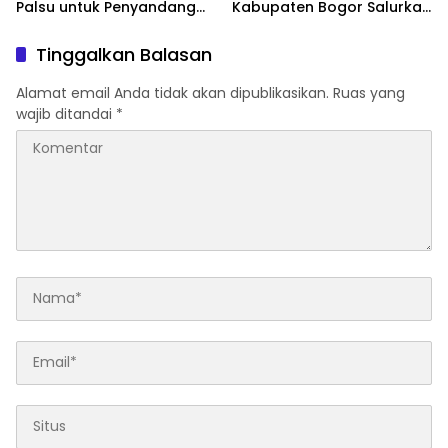
Palsu untuk Penyandang
Kabupaten Bogor Salurkan
Disabilitas, Wujud Nyata
15.000 Liter Air Bersih Untuk
Kepedulian dalam
Warga Terdampak
Tinggalkan Balasan
Program “Bogor Peduli”
Kekeringan
Alamat email Anda tidak akan dipublikasikan.
Ruas yang
wajib ditandai
*