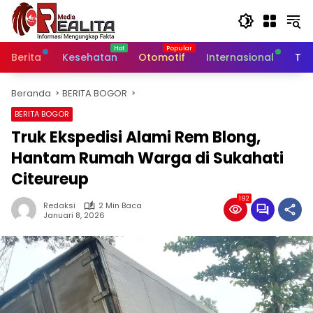
Langsung
ke
konten
Berita
Kesehatan
Otomotif
Internasional
Tek
Beranda
BERITA BOGOR
BERITA BOGOR
Truk Ekspedisi Alami Rem Blong,
Hantam Rumah Warga di Sukahati
Citeureup
192
Redaksi
2 Min Baca
Januari 8, 2026