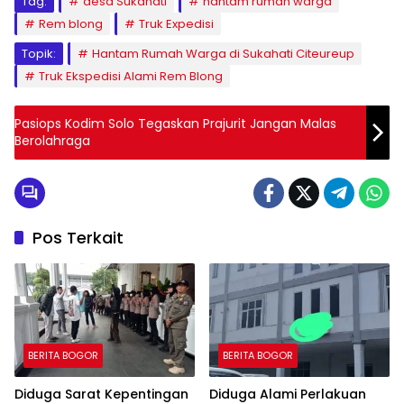
Tag:
desa Sukahati
hantam rumah warga
Rem blong
Truk Expedisi
Topik:
Hantam Rumah Warga di Sukahati Citeureup
Truk Ekspedisi Alami Rem Blong
Pasiops Kodim Solo Tegaskan Prajurit Jangan Malas
Berolahraga
Pos Terkait
BERITA BOGOR
BERITA BOGOR
Diduga Sarat Kepentingan
Diduga Alami Perlakuan