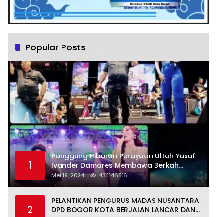
Popular Posts
Panggung Hiburan Perayaan Ultah Yusuf
1
Ivander Damares Membawa Berkah
Warga Kejapanan
Mei 19, 2024
432146516
PELANTIKAN PENGURUS MADAS NUSANTARA
2
DPD BOGOR KOTA BERJALAN LANCAR DAN