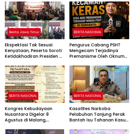
Berita Jawa Timur
BERITA NASIONAL
Ekspektasi Tak Sesuai
Pengurus Cabang PSHT
Kenyataan, Peserta Soroti
Mengecam Terjadinya
Ketidakhadiran Presiden di
Premanisme Oleh Oknum
Kongres Kebudayaan
DC di Surabaya
Nusantara
BERITA NASIONAL
BERITA NASIONAL
Kongres Kebudayaan
KasatRes Narkoba
Nusantara Digelar 8
Pelabuhan Tanjung Perak
Agustus di Malang,
Bantah Isu Tahanan Kasus
Presiden RI Dijadwalkan
Narkoba Lepas
Hadir