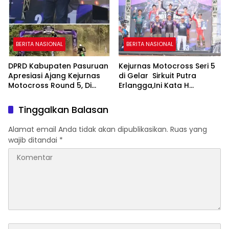
BERITA NASIONAL
BERITA NASIONAL
DPRD Kabupaten Pasuruan
Kejurnas Motocross Seri 5
Apresiasi Ajang Kejurnas
di Gelar Sirkuit Putra
Motocross Round 5, Di
Erlangga,Ini Kata H
Harapkan Lahirkan Bakat
Rokhmawan.
Atlit Berprestasi.
Tinggalkan Balasan
Alamat email Anda tidak akan dipublikasikan.
Ruas yang
wajib ditandai
*