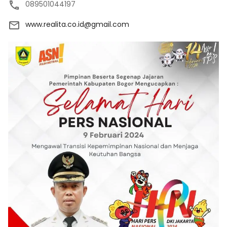
089501044197
www.realita.co.id@gmail.com