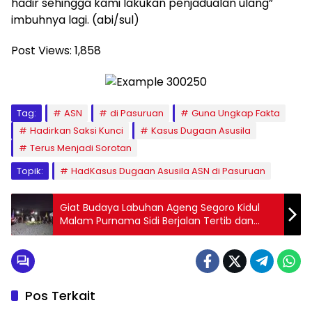
hadir sehingga kami lakukan penjadualan ulang”
imbuhnya lagi. (abi/sul)
Post Views:
1,858
Tag:
ASN
di Pasuruan
Guna Ungkap Fakta
Hadirkan Saksi Kunci
Kasus Dugaan Asusila
Terus Menjadi Sorotan
Topik:
HadKasus Dugaan Asusila ASN di Pasuruan
Giat Budaya Labuhan Ageng Segoro Kidul
Malam Purnama Sidi Berjalan Tertib dan
Lancar
Pos Terkait