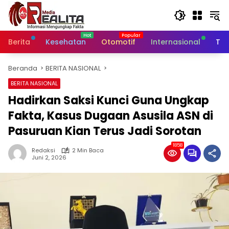
Langsung
ke
konten
Berita
Kesehatan
Otomotif
Internasional
Tek
Beranda
BERITA NASIONAL
BERITA NASIONAL
Hadirkan Saksi Kunci Guna Ungkap
Fakta, Kasus Dugaan Asusila ASN di
Pasuruan Kian Terus Jadi Sorotan
1858
Redaksi
2 Min Baca
Juni 2, 2026