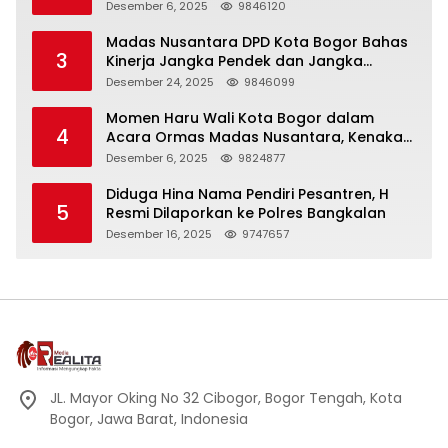
KHIDMAT
Desember 6, 2025
9846120
Madas Nusantara DPD Kota Bogor Bahas
3
Kinerja Jangka Pendek dan Jangka
Panjang
Desember 24, 2025
9846099
Momen Haru Wali Kota Bogor dalam
4
Acara Ormas Madas Nusantara, Kenakan
Peci Hitam Tinggi sebagai Simbol
Desember 6, 2025
9824877
Kehormatan
Diduga Hina Nama Pendiri Pesantren, H
5
Resmi Dilaporkan ke Polres Bangkalan
Desember 16, 2025
9747657
JL. Mayor Oking No 32 Cibogor, Bogor Tengah, Kota
Bogor, Jawa Barat, Indonesia