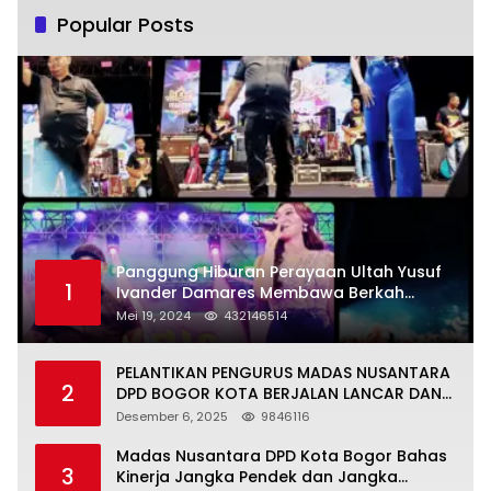
Popular Posts
Panggung Hiburan Perayaan Ultah Yusuf
1
Ivander Damares Membawa Berkah
Warga Kejapanan
Mei 19, 2024
432146514
PELANTIKAN PENGURUS MADAS NUSANTARA
2
DPD BOGOR KOTA BERJALAN LANCAR DAN
KHIDMAT
Desember 6, 2025
9846116
Madas Nusantara DPD Kota Bogor Bahas
3
Kinerja Jangka Pendek dan Jangka