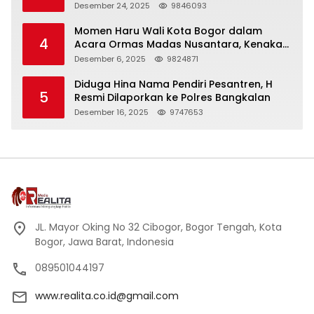
Panjang
Desember 24, 2025
9846093
Momen Haru Wali Kota Bogor dalam
4
Acara Ormas Madas Nusantara, Kenakan
Peci Hitam Tinggi sebagai Simbol
Desember 6, 2025
9824871
Kehormatan
Diduga Hina Nama Pendiri Pesantren, H
5
Resmi Dilaporkan ke Polres Bangkalan
Desember 16, 2025
9747653
JL. Mayor Oking No 32 Cibogor, Bogor Tengah, Kota
Bogor, Jawa Barat, Indonesia
089501044197
www.realita.co.id@gmail.com