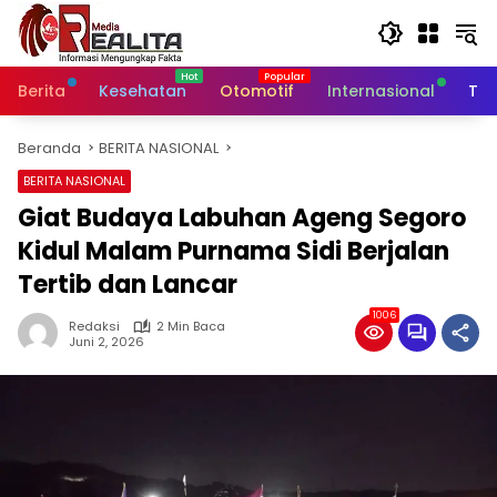
Langsung
ke
konten
Berita
Kesehatan
Otomotif
Internasional
Tek
Beranda
BERITA NASIONAL
BERITA NASIONAL
Giat Budaya Labuhan Ageng Segoro
Kidul Malam Purnama Sidi Berjalan
Tertib dan Lancar
1006
Redaksi
2 Min Baca
Juni 2, 2026