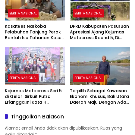
BERITA NASIONAL
BERITA NASIONAL
KasatRes Narkoba
DPRD Kabupaten Pasuruan
Pelabuhan Tanjung Perak
Apresiasi Ajang Kejurnas
Bantah Isu Tahanan Kasus
Motocross Round 5, Di
Narkoba Lepas
Harapkan Lahirkan Bakat
Atlit Berprestasi.
BERITA NASIONAL
BERITA NASIONAL
Kejurnas Motocross Seri 5
Terpilih Sebagai Kawasan
di Gelar Sirkuit Putra
Ekonomi Khusus, Bali Utara
Erlangga,Ini Kata H
Daerah Maju Dengan Adat
Rokhmawan.
Budaya dan Pariwisata
Hijau Terpadu
Tinggalkan Balasan
Alamat email Anda tidak akan dipublikasikan.
Ruas yang
wajib ditandai
*