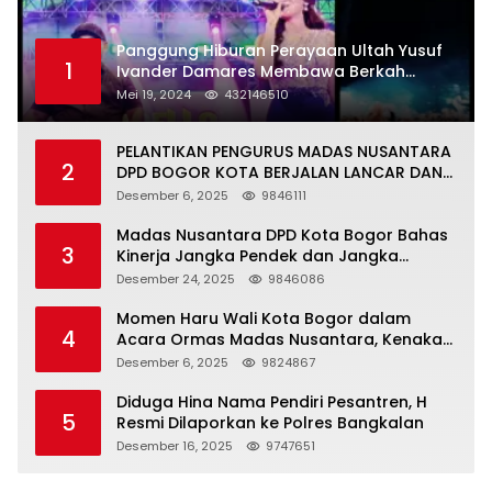
Panggung Hiburan Perayaan Ultah Yusuf
1
Ivander Damares Membawa Berkah
Warga Kejapanan
Mei 19, 2024
432146510
PELANTIKAN PENGURUS MADAS NUSANTARA
2
DPD BOGOR KOTA BERJALAN LANCAR DAN
KHIDMAT
Desember 6, 2025
9846111
Madas Nusantara DPD Kota Bogor Bahas
3
Kinerja Jangka Pendek dan Jangka
Panjang
Desember 24, 2025
9846086
Momen Haru Wali Kota Bogor dalam
4
Acara Ormas Madas Nusantara, Kenakan
Peci Hitam Tinggi sebagai Simbol
Desember 6, 2025
9824867
Kehormatan
Diduga Hina Nama Pendiri Pesantren, H
5
Resmi Dilaporkan ke Polres Bangkalan
Desember 16, 2025
9747651