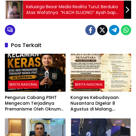
Keluarga Besar Media Realita Turut Berduka
Atas Wafatnya “H.ACH SUJONO” Ayah bapak
Supadil Kabag Fasilitasi Penganggaran Dan
Pengawasan Sekwan DPRD.
Pos Terkait
BERITA NASIONAL
BERITA NASIONAL
Pengurus Cabang PSHT
Kongres Kebudayaan
Mengecam Terjadinya
Nusantara Digelar 8
Premanisme Oleh Oknum
Agustus di Malang,
DC di Surabaya
Presiden RI Dijadwalkan
Hadir