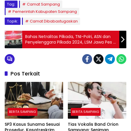
Tag:
Camat Sampang
Pemerintah Kabupaten Sampang
Topik:
Camat Dibabastugaskan
Bahas Netralitas Pilkada, TNI-Polri, ASN dan
Penyelenggara Pilkada 2024, LSM Jawa Pes &
LSM TRINUSA Lakukan Audiensi Ke KPU
Pasuruan
Pos Terkait
BERITA SAMPANG
BERITA SAMPANG
SP3 Kasus Sunama Sesuai
Tias Vokalis Band Orion
Prosedur, Kasatreskrim
Sampang: Seniman