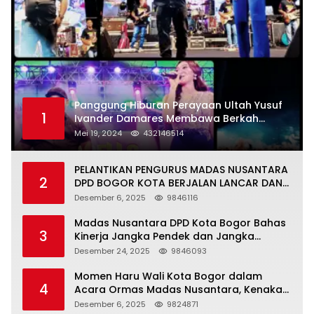
Panggung Hiburan Perayaan Ultah Yusuf
1
Ivander Damares Membawa Berkah
Warga Kejapanan
Mei 19, 2024
432146514
PELANTIKAN PENGURUS MADAS NUSANTARA
2
DPD BOGOR KOTA BERJALAN LANCAR DAN
KHIDMAT
Desember 6, 2025
9846116
Madas Nusantara DPD Kota Bogor Bahas
3
Kinerja Jangka Pendek dan Jangka
Panjang
Desember 24, 2025
9846093
Momen Haru Wali Kota Bogor dalam
4
Acara Ormas Madas Nusantara, Kenakan
Peci Hitam Tinggi sebagai Simbol
Desember 6, 2025
9824871