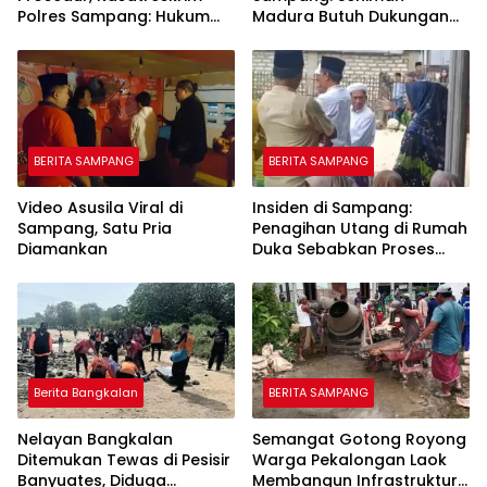
Polres Sampang: Hukum
Madura Butuh Dukungan
Tak Bisa Diintervensi pihak
Tokoh Besar Agar Karya
manapun!
Bersinar
BERITA SAMPANG
BERITA SAMPANG
Video Asusila Viral di
Insiden di Sampang:
Sampang, Satu Pria
Penagihan Utang di Rumah
Diamankan
Duka Sebabkan Proses
Pemakaman Tertunda
Berita Bangkalan
BERITA SAMPANG
Nelayan Bangkalan
Semangat Gotong Royong
Ditemukan Tewas di Pesisir
Warga Pekalongan Laok
Banyuates, Diduga
Membangun Infrastruktur