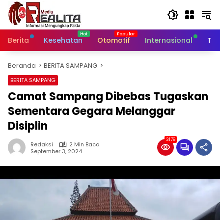
Langsung
ke
konten
Berita
Kesehatan
Otomotif
Internasional
Tek
Beranda
BERITA SAMPANG
BERITA SAMPANG
Camat Sampang Dibebas Tugaskan
Sementara Gegara Melanggar
Disiplin
3178
Redaksi
2 Min Baca
September 3, 2024