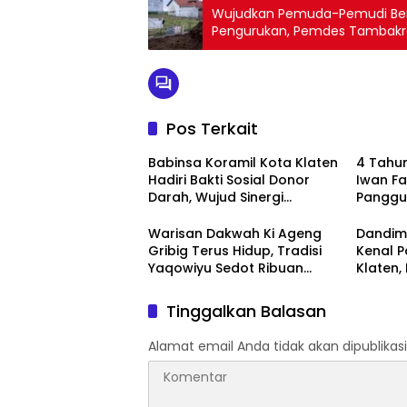
Wujudkan Pemuda-Pemudi Berp
Pengurukan, Pemdes Tambakr
Pos Terkait
Babinsa Koramil Kota Klaten
4 Tahun
Hadiri Bakti Sosial Donor
Iwan F
Darah, Wujud Sinergi
Panggu
Kemanusiaan Ketersediaan
‘Menem
Stok Darah
Mulai
Warisan Dakwah Ki Ageng
Dandim 
Gribig Terus Hidup, Tradisi
Kenal P
Yaqowiyu Sedot Ribuan
Klaten,
Pengunjung
Forkop
Kondusi
Tinggalkan Balasan
Alamat email Anda tidak akan dipublikasi