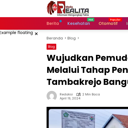
Langsung
ke
konten
Berita
Kesehatan
Otomotif
×
Beranda
Blog
Blog
Wujudkan Pemuda
Melalui Tahap Pe
Tambakrejo Ban
Redaksi
2 Min Baca
April 19, 2024