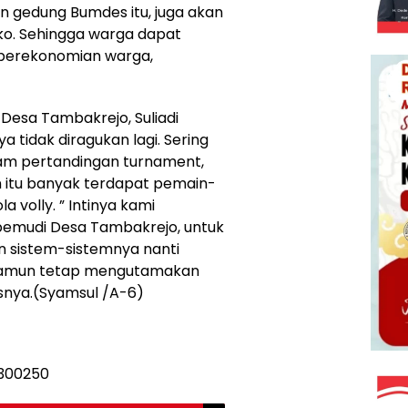
an gedung Bumdes itu, juga akan
ko. Sehingga warga dapat
 perekonomian warga,
 Desa Tambakrejo, Suliadi
idak diragukan lagi. Sering
am pertandingan turnament,
in itu banyak terdapat pemain-
a volly. ” Intinya kami
emudi Desa Tambakrejo, untuk
n sistem-sistemnya nanti
namun tetap mengutamakan
asnya.(Syamsul /A-6)