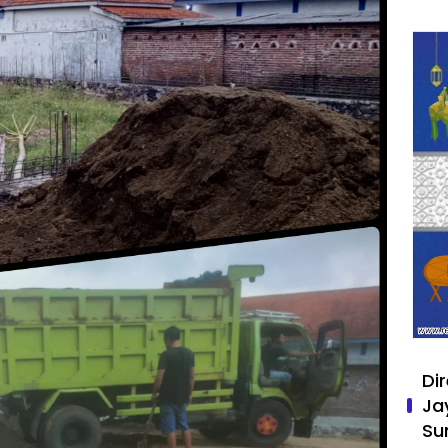
Di
Ja
Su