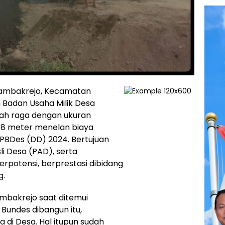
 Tambakrejo, Kecamatan
Badan Usaha Milik Desa
ah raga dengan ukuran
 18 meter menelan biaya
APBDes (DD) 2024. Bertujuan
i Desa (PAD), serta
potensi, berprestasi dibidang
g.
mbakrejo saat ditemui
undes dibangun itu,
 di Desa. Hal itupun sudah