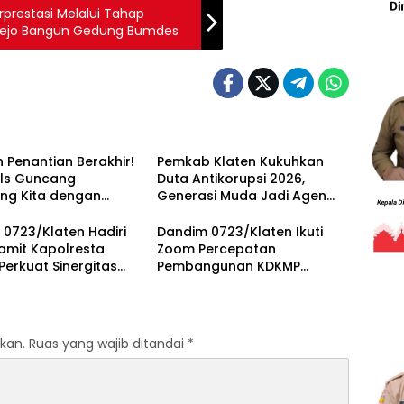
restasi Melalui Tahap
ejo Bangun Gedung Bumdes
 Penantian Berakhir!
Pemkab Klaten Kukuhkan
als Guncang
Duta Antikorupsi 2026,
ng Kita dengan
Generasi Muda Jadi Agen
bus Awan Ayolah
Perubahan Berintegritas
0723/Klaten Hadiri
Dandim 0723/Klaten Ikuti
amit Kapolresta
Zoom Percepatan
 Perkuat Sinergitas
Pembangunan KDKMP
imda Untuk Menjaga
Bersama Kaster TNI Dan
fitas Daerah
Tinjau KDKMP Desa Pesu
kan.
Ruas yang wajib ditandai
*