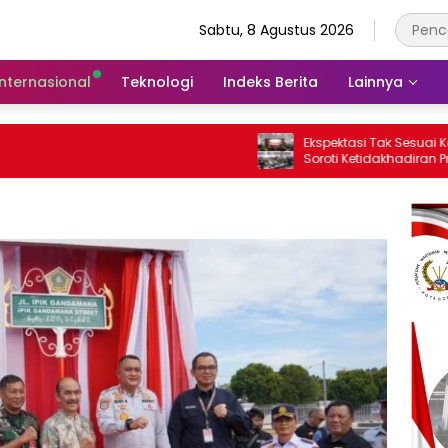
Sabtu, 8 Agustus 2026
Internasional
Teknologi
Indeks Berita
Lainnya
Ekspektasi Tak Sesuai Kenyataan, Peserta
Soroti Ketidakhadiran Presiden di
Kongres Kebudayaan Nusantara