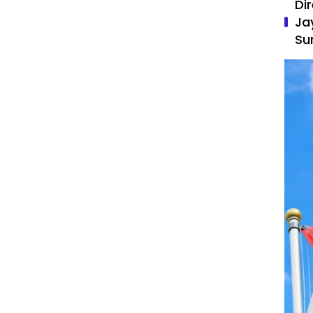
Di
Ja
Su