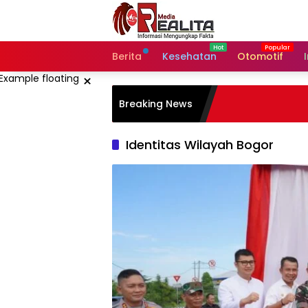
Langsung
ke
konten
Berita
Kesehatan
Otomotif
×
Breaking News
Identitas Wilayah Bogor