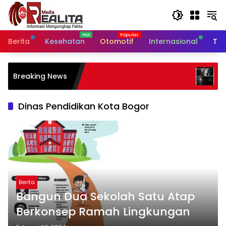
Langsung
ke
konten
Berita
Kesehatan
Otomotif
Internasional
Tek
Jalan Nasional Paterongan Lic
Breaking News
Ceceran Air Garam, Warga Sor
Lambatnya Penanganan
Dinas Pendidikan Kota Bogor
Berita
Bangun Dua Sekolah Satu Atap
Berkonsep Ramah Lingkungan