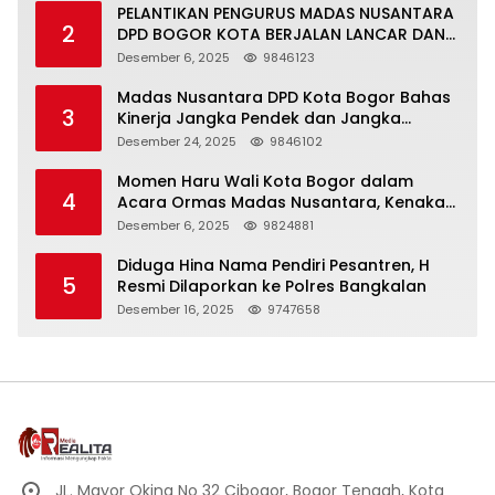
PELANTIKAN PENGURUS MADAS NUSANTARA
2
DPD BOGOR KOTA BERJALAN LANCAR DAN
KHIDMAT
Desember 6, 2025
9846123
Madas Nusantara DPD Kota Bogor Bahas
3
Kinerja Jangka Pendek dan Jangka
Panjang
Desember 24, 2025
9846102
Momen Haru Wali Kota Bogor dalam
4
Acara Ormas Madas Nusantara, Kenakan
Peci Hitam Tinggi sebagai Simbol
Desember 6, 2025
9824881
Kehormatan
Diduga Hina Nama Pendiri Pesantren, H
5
Resmi Dilaporkan ke Polres Bangkalan
Desember 16, 2025
9747658
JL. Mayor Oking No 32 Cibogor, Bogor Tengah, Kota