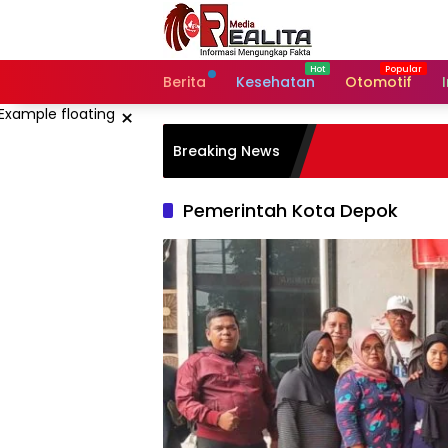
Langsung
ke
konten
Berita
Kesehatan
Otomotif
×
Breaking News
Pemerintah Kota Depok