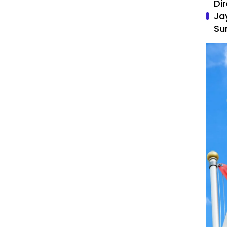
Di
Ja
Su