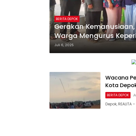
BERITA DEPOK
Gerakan Kemanusiaan, 
Warga Mengurus Keperl
Daftarkan Sekolah
Juli 6, 2025
Wacana Pem
Kota Depo
BERITA DEPOK
J
Depok, REALITA 