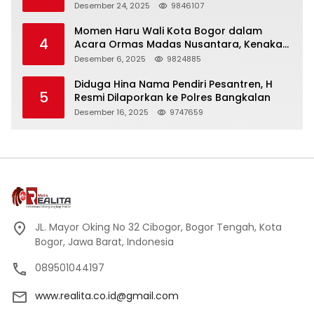
Panjang
Desember 24, 2025
9846107
Momen Haru Wali Kota Bogor dalam
4
Acara Ormas Madas Nusantara, Kenakan
Peci Hitam Tinggi sebagai Simbol
Desember 6, 2025
9824885
Kehormatan
Diduga Hina Nama Pendiri Pesantren, H
5
Resmi Dilaporkan ke Polres Bangkalan
Desember 16, 2025
9747659
JL. Mayor Oking No 32 Cibogor, Bogor Tengah, Kota
Bogor, Jawa Barat, Indonesia
089501044197
www.realita.co.id@gmail.com