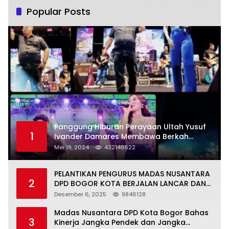
Popular Posts
Panggung Hiburan Perayaan Ultah Yusuf
1
Ivander Damares Membawa Berkah
Warga Kejapanan
Mei 19, 2024
432146522
PELANTIKAN PENGURUS MADAS NUSANTARA
2
DPD BOGOR KOTA BERJALAN LANCAR DAN
KHIDMAT
Desember 6, 2025
9846128
Madas Nusantara DPD Kota Bogor Bahas
3
Kinerja Jangka Pendek dan Jangka