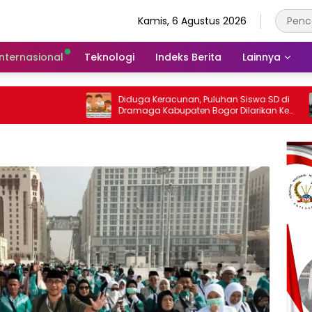
Kamis, 6 Agustus 2026
Internasional
Teknologi
Indeks Berita
Lainnya
Diduga Keracunan, Puluhan Siswa SD di
LBH Br
Dramaga Kabupaten Bogor Dilarikan Ke
Dampin
Puskesmas
Sengket
Bogor