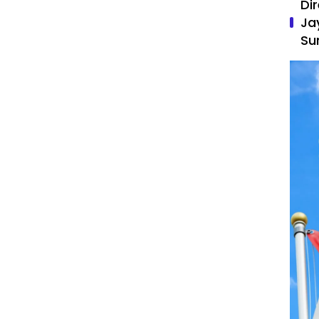
Di
Ja
Su