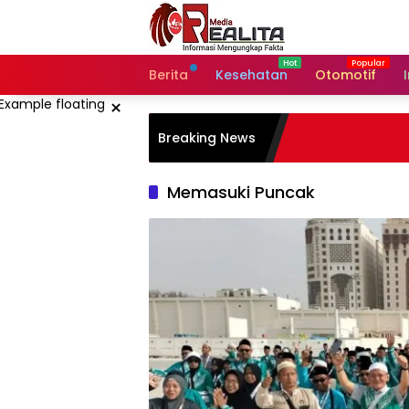
Langsung
ke
konten
Berita
Kesehatan
Otomotif
×
Breaking News
Memasuki Puncak