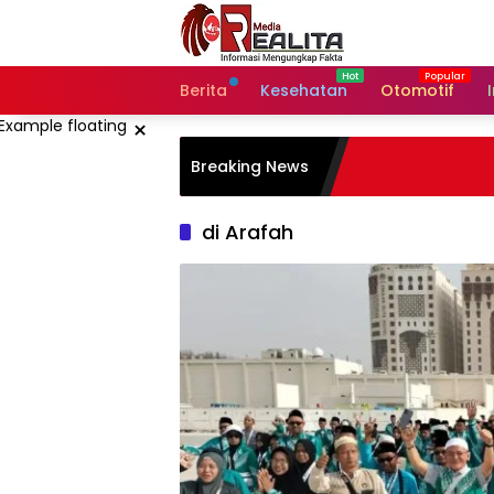
Langsung
ke
konten
Berita
Kesehatan
Otomotif
×
Breaking News
di Arafah