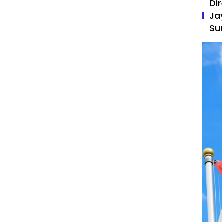
Di
Ja
Su