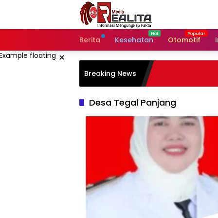
Langsung
ke
konten
Berita
Kesehatan
Otomotif
×
Breaking News
Desa Tegal Panjang