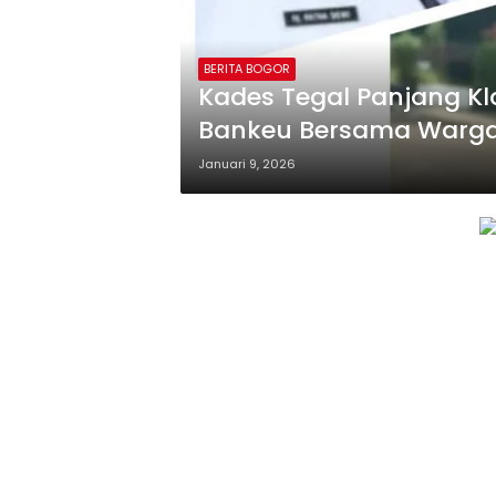
BERITA BOGOR
Kades Tegal Panjang Kla
Bankeu Bersama Warga
Januari 9, 2026