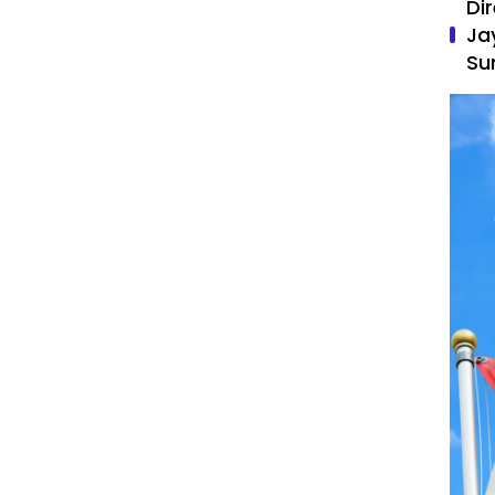
Di
Ja
Su