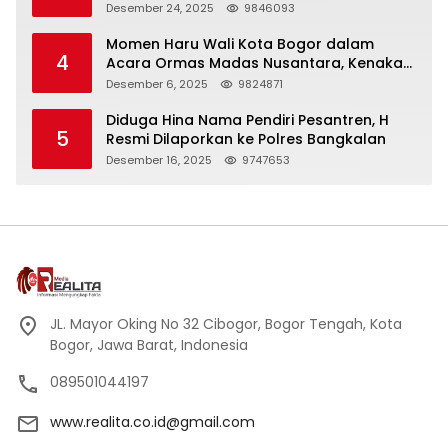
Panjang
Desember 24, 2025
9846093
Momen Haru Wali Kota Bogor dalam
4
Acara Ormas Madas Nusantara, Kenakan
Peci Hitam Tinggi sebagai Simbol
Desember 6, 2025
9824871
Kehormatan
Diduga Hina Nama Pendiri Pesantren, H
5
Resmi Dilaporkan ke Polres Bangkalan
Desember 16, 2025
9747653
JL. Mayor Oking No 32 Cibogor, Bogor Tengah, Kota
Bogor, Jawa Barat, Indonesia
089501044197
www.realita.co.id@gmail.com