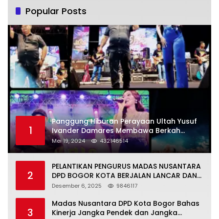
Popular Posts
Panggung Hiburan Perayaan Ultah Yusuf
1
Ivander Damares Membawa Berkah
Warga Kejapanan
Mei 19, 2024
432146514
PELANTIKAN PENGURUS MADAS NUSANTARA
2
DPD BOGOR KOTA BERJALAN LANCAR DAN
KHIDMAT
Desember 6, 2025
9846117
Madas Nusantara DPD Kota Bogor Bahas
3
Kinerja Jangka Pendek dan Jangka