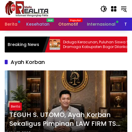
Langsung
ke
konten
Berita
Kesehatan
Otomotif
Internasional
Tek
Diduga Keracunan, Puluhan Siswa SD di
LBH Brav
Breaking News
Dramaga Kabupaten Bogor Dilarikan Ke
Dampingi
Puskesmas
Sengketa 
Bogor
Ayah Korban
Berita
TEGUH S. UTOMO, Ayah Korban
Sekaligus Pimpinan LAW FIRM TSR