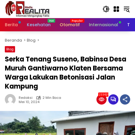
Langsung
ke
konten
Berita
Kesehatan
Otomotif
Internasional
Tek
Beranda
Blog
Blog
Serka Tenang Suseno, Babinsa Desa
Muruh Gantiwarno Klaten Bersama
Warga Lakukan Betonisasi Jalan
Kampung
233625
Redaksi
2 Min Baca
Mei 10, 2024