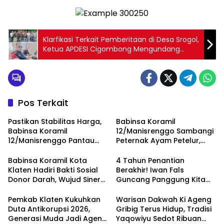
Klarfikasi Terkait Pemberitaan di Desa Srogol,
Ketua APDESI Cigombong Mengundang
Ketua PWRI Bogor Selatan
Pos Terkait
Pastikan Stabilitas Harga,
Babinsa Koramil
Babinsa Koramil
12/Manisrenggo Sambangi
12/Manisrenggo Pantau
Peternak Ayam Petelur,
Harga Sembako Di Pasar
Dukung Ketahanan Pangan
Klewer
Dan Perekonomian Warga
Babinsa Koramil Kota
4 Tahun Penantian
Klaten Hadiri Bakti Sosial
Berakhir! Iwan Fals
Donor Darah, Wujud Sinergi
Guncang Panggung Kita
Kemanusiaan
dengan ‘Menembus Awan
Ketersediaan Stok Darah
Ayolah Mulai
Pemkab Klaten Kukuhkan
Warisan Dakwah Ki Ageng
Duta Antikorupsi 2026,
Gribig Terus Hidup, Tradisi
Generasi Muda Jadi Agen
Yaqowiyu Sedot Ribuan