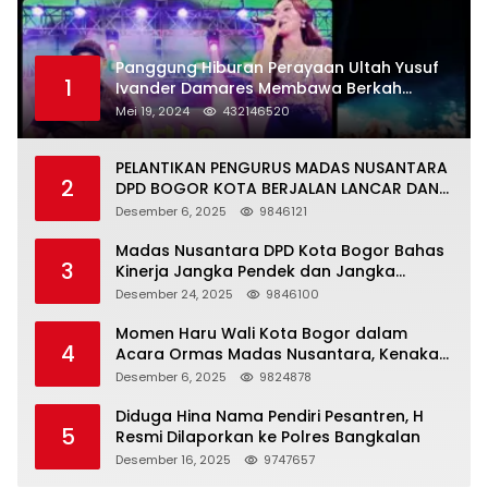
Panggung Hiburan Perayaan Ultah Yusuf
1
Ivander Damares Membawa Berkah
Warga Kejapanan
Mei 19, 2024
432146520
PELANTIKAN PENGURUS MADAS NUSANTARA
2
DPD BOGOR KOTA BERJALAN LANCAR DAN
KHIDMAT
Desember 6, 2025
9846121
Madas Nusantara DPD Kota Bogor Bahas
3
Kinerja Jangka Pendek dan Jangka
Panjang
Desember 24, 2025
9846100
Momen Haru Wali Kota Bogor dalam
4
Acara Ormas Madas Nusantara, Kenakan
Peci Hitam Tinggi sebagai Simbol
Desember 6, 2025
9824878
Kehormatan
Diduga Hina Nama Pendiri Pesantren, H
5
Resmi Dilaporkan ke Polres Bangkalan
Desember 16, 2025
9747657