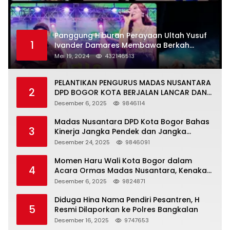
Panggung Hiburan Perayaan Ultah Yusuf
1
Ivander Damares Membawa Berkah
Warga Kejapanan
Mei 19, 2024
432146513
PELANTIKAN PENGURUS MADAS NUSANTARA
2
DPD BOGOR KOTA BERJALAN LANCAR DAN
KHIDMAT
Desember 6, 2025
9846114
Madas Nusantara DPD Kota Bogor Bahas
3
Kinerja Jangka Pendek dan Jangka
Panjang
Desember 24, 2025
9846091
Momen Haru Wali Kota Bogor dalam
4
Acara Ormas Madas Nusantara, Kenakan
Peci Hitam Tinggi sebagai Simbol
Desember 6, 2025
9824871
Kehormatan
Diduga Hina Nama Pendiri Pesantren, H
5
Resmi Dilaporkan ke Polres Bangkalan
Desember 16, 2025
9747653