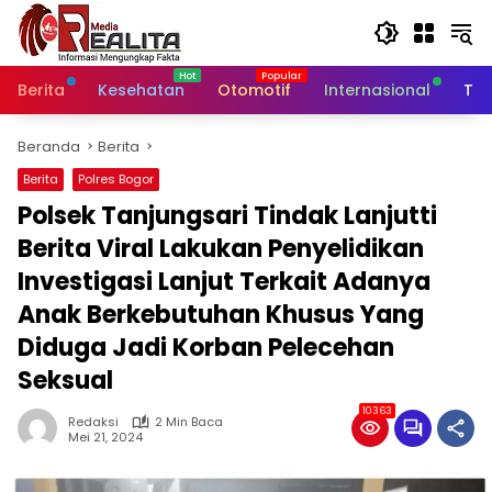
Langsung
ke
konten
Berita
Kesehatan
Otomotif
Internasional
Tek
Beranda
Berita
Berita
Polres Bogor
Polsek Tanjungsari Tindak Lanjutti
Berita Viral Lakukan Penyelidikan
Investigasi Lanjut Terkait Adanya
Anak Berkebutuhan Khusus Yang
Diduga Jadi Korban Pelecehan
Seksual
10363
Redaksi
2 Min Baca
Mei 21, 2024