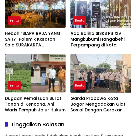
Berita
Berita
Heboh “SIAPA RAJA YANG
Ada Baliho SISKS PB XIV
SAH?” Polemik Karaton
Mangkubumi Hangabehi
Solo SURAKARTA
Terpampang di kota
HADININGRAT
Semarang, Sempat
Membuat Budayawan
Terkejut
Berita
Berita
Dugaan Pemalsuan Surat
Garda Prabowo Kota
Tanah di Kencana, Ahli
Bogor Mengadakan Giat
Waris Tempuh Jalur Hukum
Sosial Dengan Gerakan
Peduli Sesama
Tinggalkan Balasan
Alamat email Anda tidak akan dipublikasikan.
Ruas yang