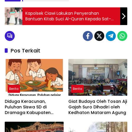
Kapolsek Ciawi Lakukan Penyerahan
Bantuan Kitab Suci Al-Quran Kepada Sat-
Tahti Polres Bogor Untuk Para Tahanan
Pos Terkait
Berita
Berita
Diduga Keracunan,
Giat Budaya Oleh Tosan Aji
Puluhan Siswa SD di
Gajah Suro Dihadiri oleh
Dramaga Kabupaten
Kedhaton Mataram Agung
Bogor Dilarikan Ke
Puskesmas