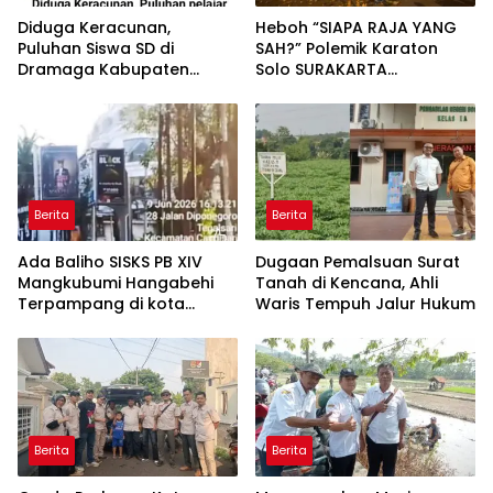
Diduga Keracunan,
Heboh “SIAPA RAJA YANG
Puluhan Siswa SD di
SAH?” Polemik Karaton
Dramaga Kabupaten
Solo SURAKARTA
Bogor Dilarikan Ke
HADININGRAT
Puskesmas
Berita
Berita
Ada Baliho SISKS PB XIV
Dugaan Pemalsuan Surat
Mangkubumi Hangabehi
Tanah di Kencana, Ahli
Terpampang di kota
Waris Tempuh Jalur Hukum
Semarang, Sempat
Membuat Budayawan
Terkejut
Berita
Berita