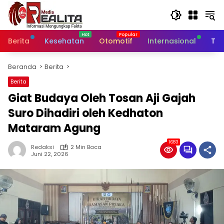
Langsung
ke
konten
Berita
Kesehatan
Otomotif
Internasional
Tek
Beranda
Berita
Berita
Giat Budaya Oleh Tosan Aji Gajah
Suro Dihadiri oleh Kedhaton
Mataram Agung
1683
Redaksi
2 Min Baca
Juni 22, 2026