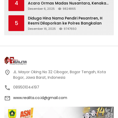
4
Acara Ormas Madas Nusantara, Kenakan
Peci Hitam Tinggi sebagai Simbol
Desember 6, 2025
9824865
Kehormatan
Diduga Hina Nama Pendiri Pesantren, H
5
Resmi Dilaporkan ke Polres Bangkalan
Desember 16, 2025
9747650
JL. Mayor Oking No 32 Cibogor, Bogor Tengah, Kota
Bogor, Jawa Barat, Indonesia
089501044197
www.realita.co.id@gmail.com