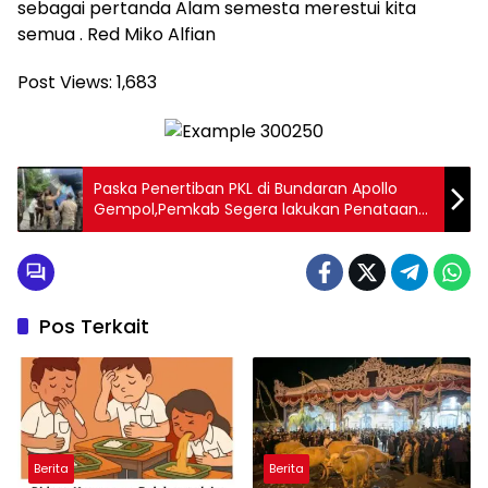
sebagai pertanda Alam semesta merestui kita
semua . Red Miko Alfian
Post Views:
1,683
Paska Penertiban PKL di Bundaran Apollo
Gempol,Pemkab Segera lakukan Penataan
Bangunan Kembali
Pos Terkait
Berita
Berita