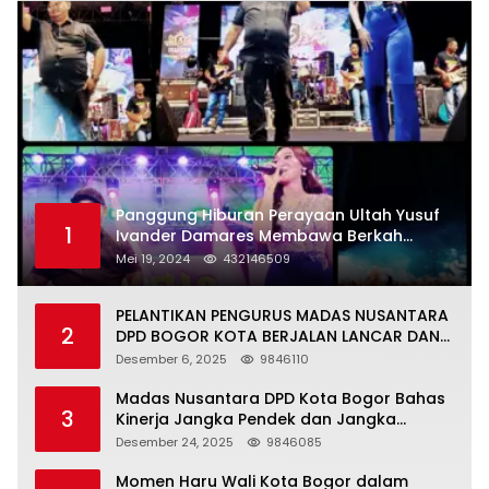
Panggung Hiburan Perayaan Ultah Yusuf
1
Ivander Damares Membawa Berkah
Warga Kejapanan
Mei 19, 2024
432146509
PELANTIKAN PENGURUS MADAS NUSANTARA
2
DPD BOGOR KOTA BERJALAN LANCAR DAN
KHIDMAT
Desember 6, 2025
9846110
Madas Nusantara DPD Kota Bogor Bahas
3
Kinerja Jangka Pendek dan Jangka
Panjang
Desember 24, 2025
9846085
Momen Haru Wali Kota Bogor dalam