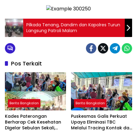
Pilkada Tenang, Dandim dan Kapolres Turun
Langsung Patroli Malam
Pos Terkait
Berita Bangkalan
Berita Bangkalan
Kades Paterongan
Puskesmas Galis Perkuat
Berharap Cek Kesehatan
Upaya Eliminasi TBC
Digelar Sebulan Sekali,
Melalui Tracing Kontak dan
Kepala Puskesmas Galis:
Gardu Cekatan Mas Lis