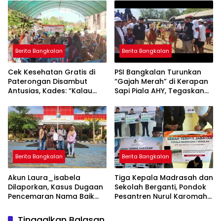
CKG Bisa Dilaksanakan
Rutin Lewat Posyandu ILP
Berita Bangkalan
Berita Bangkalan
Cek Kesehatan Gratis di
PSI Bangkalan Turunkan
Paterongan Disambut
“Gajah Merah” di Kerapan
Antusias, Kades: “Kalau
Sapi Piala AHY, Tegaskan
Bisa Sebulan Sekali”
Dukungan untuk Budaya
Madura
Berita Bangkalan
Berita Bangkalan
Akun Laura_isabela
Tiga Kepala Madrasah dan
Dilaporkan, Kasus Dugaan
Sekolah Berganti, Pondok
Pencemaran Nama Baik
Pesantren Nurul Karomah
Masuk Ranah Hukum
Beri Voucher Umrah untuk
Para Purna Tugas
Tinggalkan Balasan