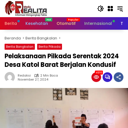
Langsung
ke
konten
Berita
Kesehatan
Otomotif
Internasional
Tek
Beranda
Berita Bangkalan
Berita Bangkalan
Berita Pilkada
Pelaksanaan Pilkada Serentak 2024
Desa Katol Barat Berjalan Kondusif
4916
Redaksi
2 Min Baca
November 27, 2024