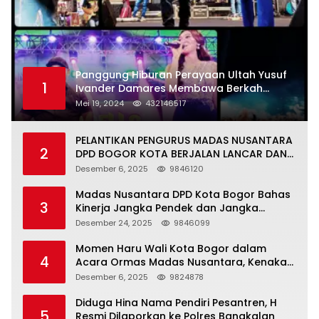
Panggung Hiburan Perayaan Ultah Yusuf
1
Ivander Damares Membawa Berkah
Warga Kejapanan
Mei 19, 2024
432146517
PELANTIKAN PENGURUS MADAS NUSANTARA
2
DPD BOGOR KOTA BERJALAN LANCAR DAN
KHIDMAT
Desember 6, 2025
9846120
Madas Nusantara DPD Kota Bogor Bahas
3
Kinerja Jangka Pendek dan Jangka
Panjang
Desember 24, 2025
9846099
Momen Haru Wali Kota Bogor dalam
4
Acara Ormas Madas Nusantara, Kenakan
Peci Hitam Tinggi sebagai Simbol
Desember 6, 2025
9824878
Kehormatan
Diduga Hina Nama Pendiri Pesantren, H
5
Resmi Dilaporkan ke Polres Bangkalan