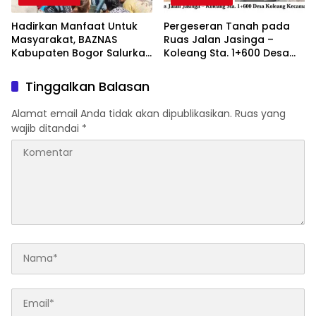
Hadirkan Manfaat Untuk
Pergeseran Tanah pada
Masyarakat, BAZNAS
Ruas Jalan Jasinga –
Kabupaten Bogor Salurkan
Koleang Sta. 1+600 Desa
15.000 Liter Air Bersih Untuk
Koleang Kecamatan
Warga Terdampak
Jasinga sudah Tertangani
Tinggalkan Balasan
Kekeringan
oleh UPTD IJJ Kelas A
Wilayah VII
Alamat email Anda tidak akan dipublikasikan.
Ruas yang
wajib ditandai
*