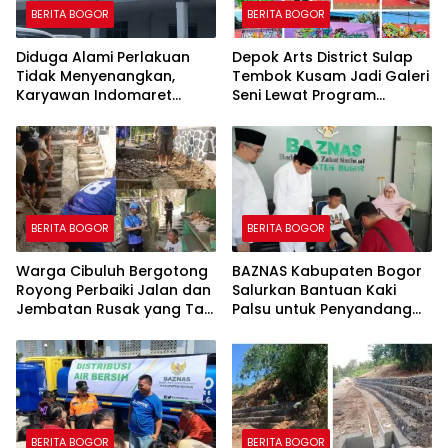
BERITA BOGOR
BERITA BOGOR
Diduga Alami Perlakuan
Depok Arts District Sulap
Tidak Menyenangkan,
Tembok Kusam Jadi Galeri
Karyawan Indomaret
Seni Lewat Program
Group Mengaku
GEMBOK
Dipermalukan di Hadapan
Rekan Kerja
BERITA BOGOR
BERITA BOGOR
Warga Cibuluh Bergotong
BAZNAS Kabupaten Bogor
Royong Perbaiki Jalan dan
Salurkan Bantuan Kaki
Jembatan Rusak yang Tak
Palsu untuk Penyandang
Kunjung Direhabilitasi
Disabilitas, Wujud Nyata
Kepedulian dalam
Program “Bogor Peduli”
BERITA BOGOR
BERITA BOGOR