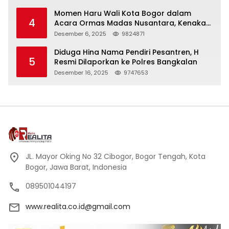
Momen Haru Wali Kota Bogor dalam
4
Acara Ormas Madas Nusantara, Kenakan
Peci Hitam Tinggi sebagai Simbol
Desember 6, 2025
9824871
Kehormatan
Diduga Hina Nama Pendiri Pesantren, H
5
Resmi Dilaporkan ke Polres Bangkalan
Desember 16, 2025
9747653
JL. Mayor Oking No 32 Cibogor, Bogor Tengah, Kota
Bogor, Jawa Barat, Indonesia
089501044197
www.realita.co.id@gmail.com