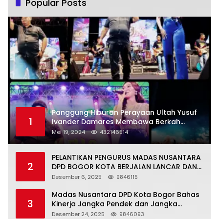
Popular Posts
Panggung Hiburan Perayaan Ultah Yusuf
1
Ivander Damares Membawa Berkah
Warga Kejapanan
Mei 19, 2024
432146514
PELANTIKAN PENGURUS MADAS NUSANTARA
2
DPD BOGOR KOTA BERJALAN LANCAR DAN
KHIDMAT
Desember 6, 2025
9846115
Madas Nusantara DPD Kota Bogor Bahas
3
Kinerja Jangka Pendek dan Jangka
Panjang
Desember 24, 2025
9846093