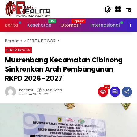
Langsung
ke
konten
Berita
Kesehatan
Otomotif
Internasional
Tek
Beranda
BERITA BOGOR
BERITA BOGOR
Musrenbang Kecamatan Cibinong
Sinkronkan Arah Pembangunan
RKPD 2026–2027
228
Redaksi
2 Min Baca
Januari 26, 2026