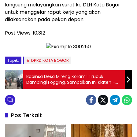
langsung melayangkan surat ke DLH Kota Bogor
untuk menggelar rapat kerja yang akan
dilaksanakan pada pekan depan.
Post Views:
10,312
Topik:
DPRD KOTA BOGOR
Babinsa Desa Mireng Koramil Trucuk
Dampingi Fogging, Sampaikan Ini Klaten –
Babinsa Desa Mireng dari Koramil 19/Trucuk
Kodim 0723/Klaten, Serda Suranto
mendampingi kegiatan fogging lanjutan
yang dilaksanakan oleh petugas Dinas
Kesehatan Kabupaten Klaten. Kegiatan ini
Pos Terkait
bertujuan untuk mencegah penyebaran
penyakit Demam Berdarah Dengue (DBD).
Kegiatan fogging lanjutan tersebut
dilakukan di Dukuh Mluweh Desa Mireng