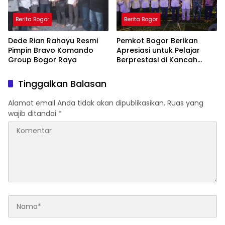
Semoga dengan ini, kami bisa terhindar dari
penyakit demam berdarah,” ujar Teguh.
Kegiatan fogging di Dukuh Mluweh Desa
Berita Bogor
Berita Bogor
Mireng merupakan bagian dari upaya
berkelanjutan Dinas Kesehatan Kabupaten
Dede Rian Rahayu Resmi
Pemkot Bogor Berikan
Klaten dalam memberantas DBD, yang
Pimpin Bravo Komando
Apresiasi untuk Pelajar
sering kali meningkat saat musim
Group Bogor Raya
Berprestasi di Kancah
penghujan. Kerjasama antara Babinsa dan
International
petugas kesehatan diharapkan dapat
Tinggalkan Balasan
meningkatkan kesadaran masyarakat serta
menekan angka kejadian DBD di wilayah
Alamat email Anda tidak akan dipublikasikan.
Ruas yang
Desa Mireng. (Red)
wajib ditandai
*