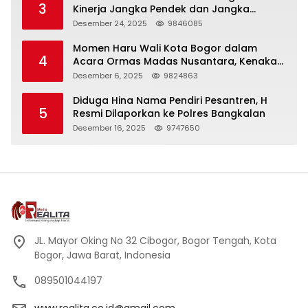
3
Kinerja Jangka Pendek dan Jangka
Panjang
Desember 24, 2025
9846085
Momen Haru Wali Kota Bogor dalam
4
Acara Ormas Madas Nusantara, Kenakan
Peci Hitam Tinggi sebagai Simbol
Desember 6, 2025
9824863
Kehormatan
Diduga Hina Nama Pendiri Pesantren, H
5
Resmi Dilaporkan ke Polres Bangkalan
Desember 16, 2025
9747650
JL. Mayor Oking No 32 Cibogor, Bogor Tengah, Kota
Bogor, Jawa Barat, Indonesia
089501044197