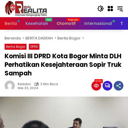
Langsung
ke
konten
Berita
Kesehatan
Otomotif
Internasional
Tek
Beranda
BERITA DAERAH
Berita Bogor
Berita Bogor
DPRD
Komisi III DPRD Kota Bogor Minta DLH
Perhatikan Kesejahteraan Sopir Truk
Sampah
10312
Redaksi
2 Min Baca
Mei 23, 2024