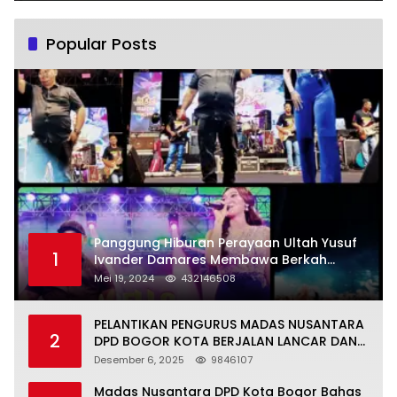
Popular Posts
Panggung Hiburan Perayaan Ultah Yusuf
1
Ivander Damares Membawa Berkah
Warga Kejapanan
Mei 19, 2024
432146508
PELANTIKAN PENGURUS MADAS NUSANTARA
2
DPD BOGOR KOTA BERJALAN LANCAR DAN
KHIDMAT
Desember 6, 2025
9846107
Madas Nusantara DPD Kota Bogor Bahas