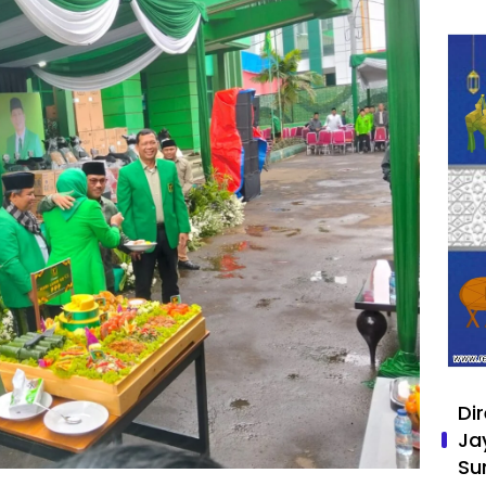
Di
Ja
Su