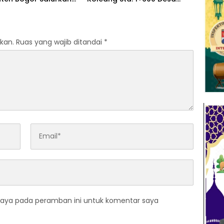
iter Air Bersih Untuk
Koleang Kecamatan Jasinga
 Terdampak
sudah Tertangani oleh UPTD
ngan
IJJ Kelas A Wilayah VII
kan.
Ruas yang wajib ditandai
*
saya pada peramban ini untuk komentar saya