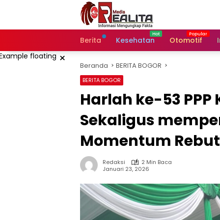
Langsung
ke
konten
Berita
Kesehatan
Otomotif
×
Beranda
BERITA BOGOR
BERITA BOGOR
Harlah ke-53 PPP
Sekaligus memperin
Momentum Rebut 
Redaksi
2 Min Baca
Januari 23, 2026