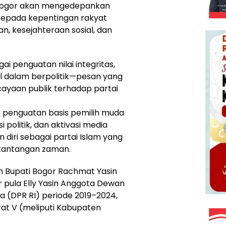
Bogor akan mengedepankan
k kepada kepentingan rakyat
n, kesejahteraan sosial, dan
ai penguatan nilai integritas,
l dalam berpolitik—pesan yang
ercayaan publik terhadap partai
penguatan basis pemilih muda
politik, dan aktivasi media
n diri sebagai partai Islam yang
b tantangan zaman.
an Bupati Bogor Rachmat Yasin
r pula Elly Yasin Anggota Dewan
a (DPR RI) periode 2019–2024,
at V (meliputi Kabupaten