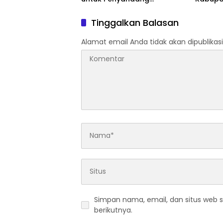
Disabilitas, Wujud Nyata
15.000 L
Kepedulian dalam Program
Warga
Tinggalkan Balasan
“Bogor Peduli”
Kekeri
Alamat email Anda tidak akan dipublikasi
Simpan nama, email, dan situs web 
berikutnya.