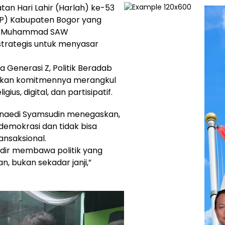
tan Hari Lahir (Harlah) ke-53
P) Kabupaten Bogor yang
abi Muhammad SAW
trategis untuk menyasar
Generasi Z, Politik Beradab
askan komitmennya merangkul
us, digital, dan partisipatif.
naedi Syamsudin menegaskan,
emokrasi dan tidak bisa
ansaksional.
hadir membawa politik yang
n, bukan sekadar janji,”