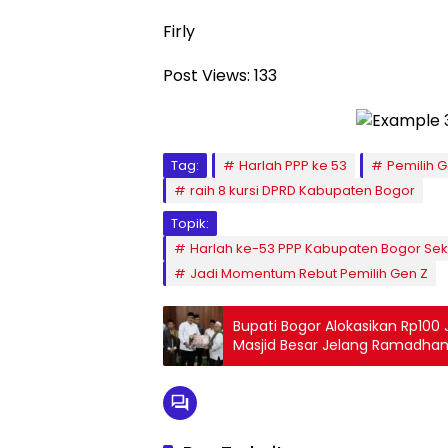
Firly
Post Views:
133
Tag:
Harlah PPP ke 53
Pemilih G
raih 8 kursi DPRD Kabupaten Bogor
Topik:
Harlah ke-53 PPP Kabupaten Bogor Seka
Jadi Momentum Rebut Pemilih Gen Z
Bupati Bogor Alokasikan Rp100
Masjid Besar Jelang Ramadha