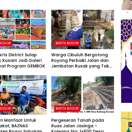
 BOGOR
BERITA BOGOR
rts District Sulap
Warga Cibuluh Bergotong
 Kusam Jadi Galeri
Royong Perbaiki Jalan dan
ewat Program GEMBOK
Jembatan Rusak yang Tak
Kunjung Direhabilitasi
 BOGOR
BERITA BOGOR
an Manfaat Untuk
Pergeseran Tanah pada
akat, BAZNAS
Ruas Jalan Jasinga –
ten Bogor Salurkan
Koleang Sta. 1+600 Desa