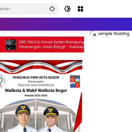
×
k PJU Smart Sytem Rampung,
SatpolPP Kabupaten Sidoarjo
an Jalan Bangil – Sukorejo Di
Sita puluhan Botol Miras
 Masyarakat.