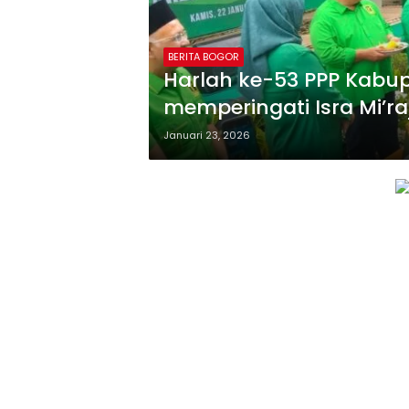
BERITA BOGOR
Harlah ke-53 PPP Kabup
memperingati Isra Mi’r
Gen Z
Januari 23, 2026