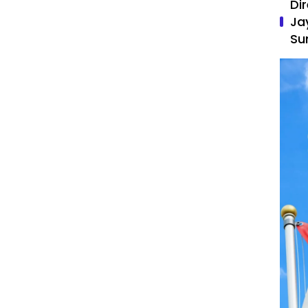
Di
Ja
Su