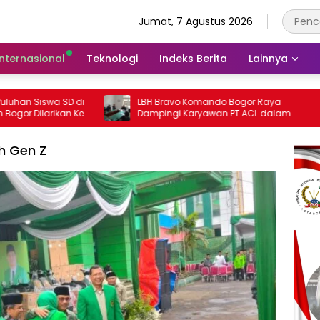
Jumat, 7 Agustus 2026
Internasional
Teknologi
Indeks Berita
Lainnya
i
LBH Bravo Komando Bogor Raya
385 Titi
e
Dampingi Karyawan PT ACL dalam
Penerang
Sengketa PHK di Disnaker Kabupaten
Rasakan
Bogor
h Gen Z