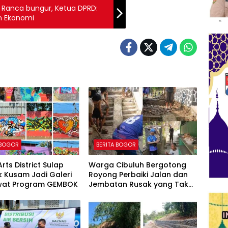
 Ranca bungur, Ketua DPRD:
n Ekonomi
 BOGOR
BERITA BOGOR
rts District Sulap
Warga Cibuluh Bergotong
 Kusam Jadi Galeri
Royong Perbaiki Jalan dan
ewat Program GEMBOK
Jembatan Rusak yang Tak
Kunjung Direhabilitasi