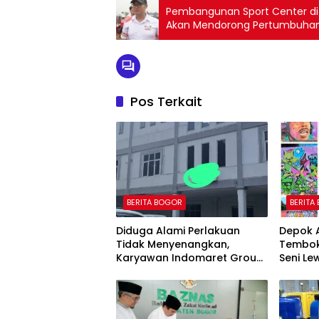
Pembangunan Sport Center di
Akan Mendorong Pertumbuha
Pos Terkait
BERITA BOGOR
BERITA
Diduga Alami Perlakuan
Depok A
Tidak Menyenangkan,
Tembok
Karyawan Indomaret Group
Seni L
Mengaku Dipermalukan di
Hadapan Rekan Kerja