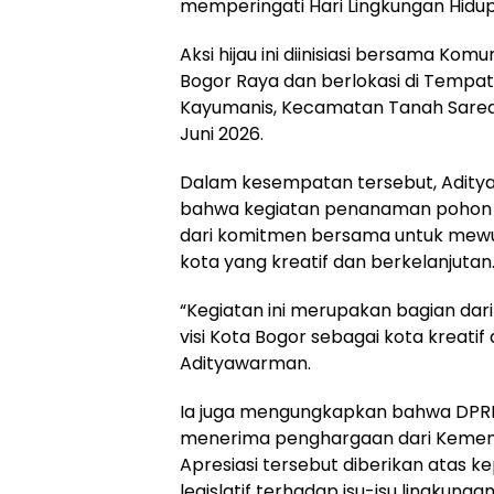
memperingati Hari Lingkungan Hidup
Aksi hijau ini diinisiasi bersama Ko
Bogor Raya dan berlokasi di Tem
Kayumanis, Kecamatan Tanah Sareal
Juni 2026.
Dalam kesempatan tersebut, Adi
bahwa kegiatan penanaman pohon 
dari komitmen bersama untuk mewuj
kota yang kreatif dan berkelanjutan
“Kegiatan ini merupakan bagian da
visi Kota Bogor sebagai kota kreatif 
Adityawarman.
Ia juga mengungkapkan bahwa DPRD
menerima penghargaan dari Kement
Apresiasi tersebut diberikan atas k
legislatif terhadap isu-isu lingkunga