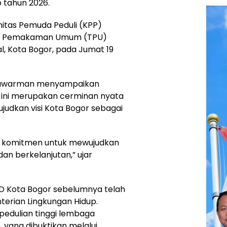
 tahun 2026.
munitas Pemuda Peduli (KPP)
pat Pemakaman Umum (TPU)
, Kota Bogor, pada Jumat 19
tyawarman menyampaikan
ini merupakan cerminan nyata
udkan visi Kota Bogor sebagai
.
ri komitmen untuk mewujudkan
dan berkelanjutan,” ujar
 Kota Bogor sebelumnya telah
erian Lingkungan Hidup.
epedulian tinggi lembaga
n, yang dibuktikan melalui