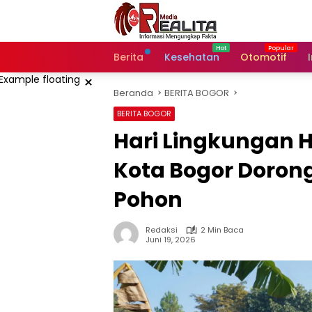
Langsung
ke
konten
Berita
Kesehatan
Otomotif
×
Beranda
BERITA BOGOR
BERITA BOGOR
Hari Lingkungan H
Kota Bogor Doron
Pohon
Redaksi
2 Min Baca
Juni 19, 2026