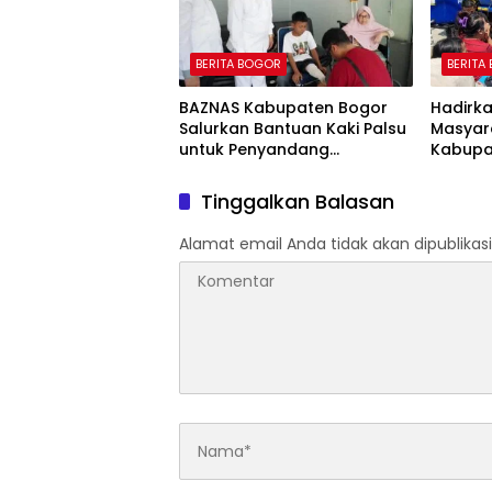
BERITA BOGOR
BERITA
BAZNAS Kabupaten Bogor
Hadirk
Salurkan Bantuan Kaki Palsu
Masyar
untuk Penyandang
Kabupa
Disabilitas, Wujud Nyata
15.000 L
Kepedulian dalam Program
Warga
Tinggalkan Balasan
“Bogor Peduli”
Kekeri
Alamat email Anda tidak akan dipublikasi