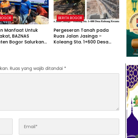
 BOGOR
BERITA BOGOR
an Manfaat Untuk
Pergeseran Tanah pada
akat, BAZNAS
Ruas Jalan Jasinga –
ten Bogor Salurkan
Koleang Sta. 1+600 Desa
iter Air Bersih Untuk
Koleang Kecamatan Jasinga
 Terdampak
sudah Tertangani oleh UPTD
ngan
IJJ Kelas A Wilayah VII
kan.
Ruas yang wajib ditandai
*