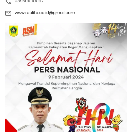
089501044197
www.realita.co.id@gmail.com