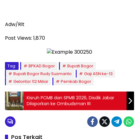
Adw/Rlt
Post Views:
1,870
Tag:
BPKAD Bogor
Bupati Bogor
Bupati Bogor Rudy Susmanto
Gaji ASN ke-13
Gelontor 112 Miliar
Pemkab Bogor
Kisruh PCMB dan SPMB 2026, Disdik Jabar
Dilaporkan ke Ombudsman RI
Pos Terkait