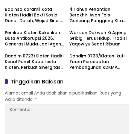
Babinsa Koramil Kota
4 Tahun Penantian
Klaten Hadiri Bakti Sosial
Berakhir! Iwan Fals
Donor Darah, Wujud Sinergi
Guncang Panggung Kita
Kemanusiaan
dengan ‘Menembus Awan
Ketersediaan Stok Darah
Ayolah Mulai
Pemkab Klaten Kukuhkan
Warisan Dakwah Ki Ageng
Duta Antikorupsi 2026,
Gribig Terus Hidup, Tradisi
Generasi Muda Jadi Agen
Yaqowiyu Sedot Ribuan
Perubahan Berintegritas
Pengunjung
Dandim 0723/Klaten Hadiri
Dandim 0723/Klaten Ikuti
Kenal Pamit Kapolresta
Zoom Percepatan
Klaten, Perkuat Sinergitas
Pembangunan KDKMP
Forkopimda Untuk
Bersama Kaster TNI Dan
Menjaga Kondusifitas
Tinjau KDKMP Desa Pesu
Tinggalkan Balasan
Daerah
Alamat email Anda tidak akan dipublikasikan.
Ruas yang
wajib ditandai
*