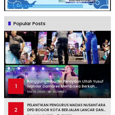
Popular Posts
Panggung Hiburan Perayaan Ultah Yusuf
1
Ivander Damares Membawa Berkah
Warga Kejapanan
Mei 19, 2024
432146511
PELANTIKAN PENGURUS MADAS NUSANTARA
2
DPD BOGOR KOTA BERJALAN LANCAR DAN
KHIDMAT