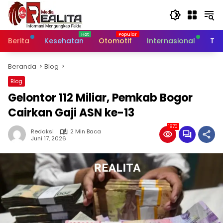
Langsung
ke
konten
Berita
Kesehatan
Otomotif
Internasional
Tek
Beranda
Blog
Blog
Gelontor 112 Miliar, Pemkab Bogor
Cairkan Gaji ASN ke-13
1870
Redaksi
2 Min Baca
Juni 17, 2026