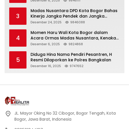
Desember 6, 2025
9846111
Madas Nusantara DPD Kota Bogor Bahas
3
Kinerja Jangka Pendek dan Jangka
Panjang
Desember 24, 2025
9846088
Momen Haru Wali Kota Bogor dalam
4
Acara Ormas Madas Nusantara, Kenakan
Peci Hitam Tinggi sebagai Simbol
Desember 6, 2025
9824868
Kehormatan
Diduga Hina Nama Pendiri Pesantren, H
5
Resmi Dilaporkan ke Polres Bangkalan
Desember 16, 2025
9747652
JL. Mayor Oking No 32 Cibogor, Bogor Tengah, Kota
Bogor, Jawa Barat, Indonesia