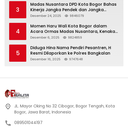
Madas Nusantara DPD Kota Bogor Bahas
3
Kinerja Jangka Pendek dan Jangka
Panjang
Desember 24, 2025
9846079
Momen Haru Wali Kota Bogor dalam
4
Acara Ormas Madas Nusantara, Kenakan
Peci Hitam Tinggi sebagai Simbol
Desember 6, 2025
9824859
Kehormatan
Diduga Hina Nama Pendiri Pesantren, H
5
Resmi Dilaporkan ke Polres Bangkalan
Desember 16, 2025
9747648
JL. Mayor Oking No 32 Cibogor, Bogor Tengah, Kota
Bogor, Jawa Barat, Indonesia
089501044197