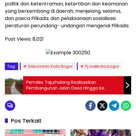
politik dan ketentraman, ketertiban dan keamanan
yang berkembang di daerah, menjelang, selama,
dan pasca Pilkada; dan pelaksanaan sosialisasi
peraturan perundang- undangan mengenai Pilkada.
Post Views:
8,021
Tag:
Diskominfo Kota Bogor
Pj walikota bogor
Pemdes Tajurhalang Realisasikan
Pembangunan Jalan Desa Hingga Ke
Pelosok Kampung
Pos Terkait