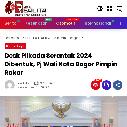
Langsung
ke
konten
Berita
Kesehatan
Otomotif
Internasional
Tek
Beranda
BERITA DAERAH
Berita Bogor
Berita Bogor
Desk Pilkada Serentak 2024
Dibentuk, Pj Wali Kota Bogor Pimpin
Rakor
8021
Redaksi
3 Min Baca
September 23, 2024