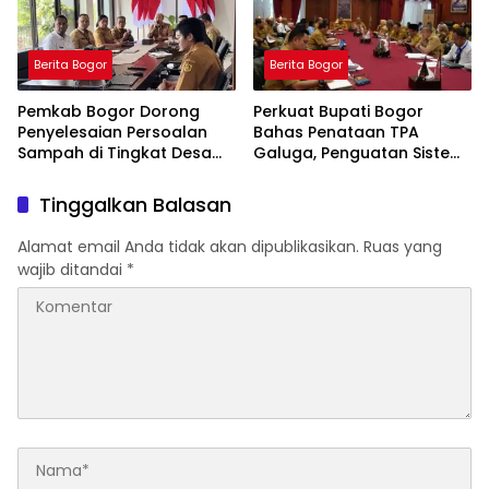
Berita Bogor
Berita Bogor
Pemkab Bogor Dorong
Perkuat Bupati Bogor
Penyelesaian Persoalan
Bahas Penataan TPA
Sampah di Tingkat Desa
Galuga, Penguatan Sistem
Melalui Optimalisasi
Perizinan, dan Penyiapan Pj
Bankeu
Kepala Desa dari ASN
Tinggalkan Balasan
Serta Pilkades
Alamat email Anda tidak akan dipublikasikan.
Ruas yang
wajib ditandai
*