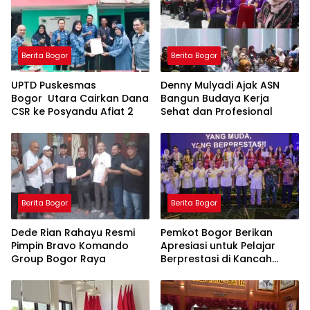
Berita Bogor
Berita Bogor
UPTD Puskesmas
Denny Mulyadi Ajak ASN
Bogor Utara Cairkan Dana
Bangun Budaya Kerja
CSR ke Posyandu Afiat 2
Sehat dan Profesional
Berita Bogor
Berita Bogor
Dede Rian Rahayu Resmi
Pemkot Bogor Berikan
Pimpin Bravo Komando
Apresiasi untuk Pelajar
Group Bogor Raya
Berprestasi di Kancah
International