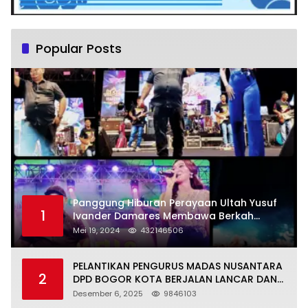
Popular Posts
Panggung Hiburan Perayaan Ultah Yusuf
1
Ivander Damares Membawa Berkah
Warga Kejapanan
Mei 19, 2024
432146506
PELANTIKAN PENGURUS MADAS NUSANTARA
2
DPD BOGOR KOTA BERJALAN LANCAR DAN
KHIDMAT
Desember 6, 2025
9846103