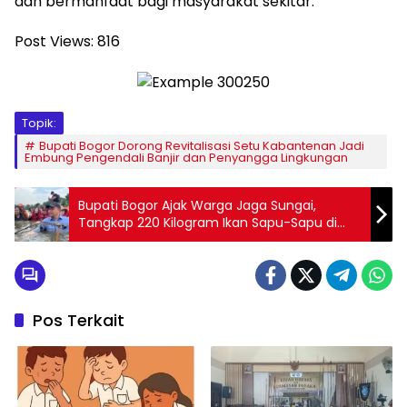
dan bermanfaat bagi masyarakat sekitar.
Post Views:
816
Topik:
Bupati Bogor Dorong Revitalisasi Setu Kabantenan Jadi
Embung Pengendali Banjir dan Penyangga Lingkungan
Bupati Bogor Ajak Warga Jaga Sungai,
Tangkap 220 Kilogram Ikan Sapu-Sapu di
Situ Citatah
Pos Terkait