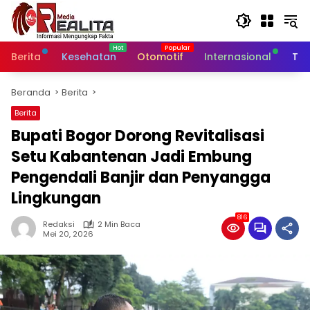
Langsung
ke
konten
Berita
Kesehatan
Otomotif
Internasional
Tek
Beranda
Berita
Berita
Bupati Bogor Dorong Revitalisasi
Setu Kabantenan Jadi Embung
Pengendali Banjir dan Penyangga
Lingkungan
816
Redaksi
2 Min Baca
Mei 20, 2026