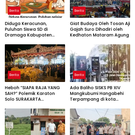
Berita
Berita
Diduga Keracunan,
Giat Budaya Oleh Tosan Aji
Puluhan Siswa SD di
Gajah Suro Dihadiri oleh
Dramaga Kabupaten
Kedhaton Mataram Agung
Bogor Dilarikan Ke
Puskesmas
Berita
Berita
Heboh “SIAPA RAJA YANG
Ada Baliho SISKS PB XIV
SAH?” Polemik Karaton
Mangkubumi Hangabehi
Solo SURAKARTA
Terpampang di kota
HADININGRAT
Semarang, Sempat
Membuat Budayawan
Terkejut