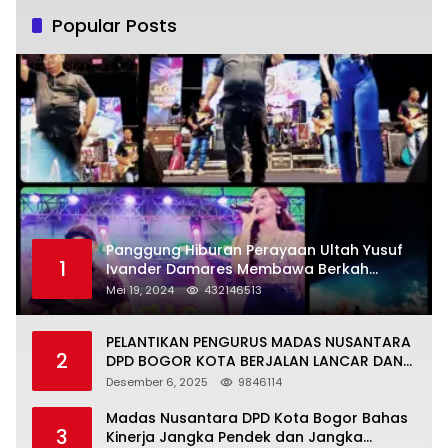
Popular Posts
Panggung Hiburan Perayaan Ultah Yusuf
1
Ivander Damares Membawa Berkah
Warga Kejapanan
Mei 19, 2024
432146513
PELANTIKAN PENGURUS MADAS NUSANTARA
2
DPD BOGOR KOTA BERJALAN LANCAR DAN
KHIDMAT
Desember 6, 2025
9846114
Madas Nusantara DPD Kota Bogor Bahas
3
Kinerja Jangka Pendek dan Jangka