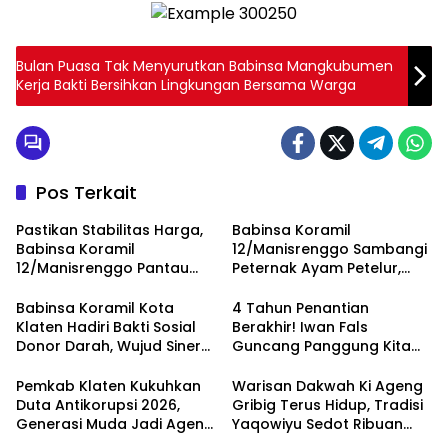
Bulan Puasa Tak Menyurutkan Babinsa Mangkubumen
Kerja Bakti Bersihkan Lingkungan Bersama Warga
Pos Terkait
Pastikan Stabilitas Harga,
Babinsa Koramil
Babinsa Koramil
12/Manisrenggo Sambangi
12/Manisrenggo Pantau
Peternak Ayam Petelur,
Harga Sembako Di Pasar
Dukung Ketahanan Pangan
Klewer
Dan Perekonomian Warga
Babinsa Koramil Kota
4 Tahun Penantian
Klaten Hadiri Bakti Sosial
Berakhir! Iwan Fals
Donor Darah, Wujud Sinergi
Guncang Panggung Kita
Kemanusiaan
dengan ‘Menembus Awan
Ketersediaan Stok Darah
Ayolah Mulai
Pemkab Klaten Kukuhkan
Warisan Dakwah Ki Ageng
Duta Antikorupsi 2026,
Gribig Terus Hidup, Tradisi
Generasi Muda Jadi Agen
Yaqowiyu Sedot Ribuan
Perubahan Berintegritas
Pengunjung