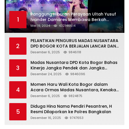
Panggung Hiburan Perayaan Ultah Yusuf
1
Ivander Damares Membawa Berkah
Warga Kejapanan
Mei 19, 2024
432146514
PELANTIKAN PENGURUS MADAS NUSANTARA
2
DPD BOGOR KOTA BERJALAN LANCAR DAN
KHIDMAT
Desember 6, 2025
9846118
Madas Nusantara DPD Kota Bogor Bahas
3
Kinerja Jangka Pendek dan Jangka
Panjang
Desember 24, 2025
9846096
Momen Haru Wali Kota Bogor dalam
4
Acara Ormas Madas Nusantara, Kenakan
Peci Hitam Tinggi sebagai Simbol
Desember 6, 2025
9824875
Kehormatan
Diduga Hina Nama Pendiri Pesantren, H
5
Resmi Dilaporkan ke Polres Bangkalan
Desember 16, 2025
9747653