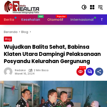
Langsung
ke
konten
Berita
Kesehatan
Otomotif
Internasional
Tek
Beranda
Blog
Blog
Wujudkan Balita Sehat, Babinsa
Klaten Utara Dampingi Pelaksanaan
Posyandu Kelurahan Gergunung
3735
Redaksi
2 Min Baca
Maret 16, 2024