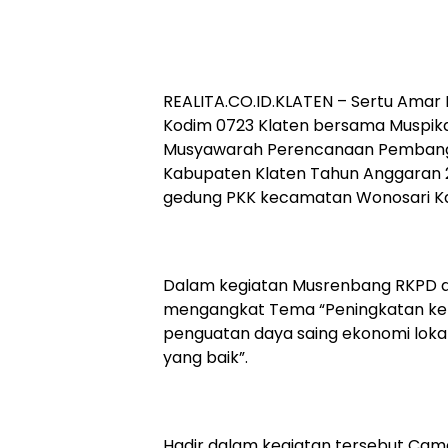
REALITA.CO.ID.KLATEN – Sertu Amar 
Kodim 0723 Klaten bersama Muspik
Musyawarah Perencanaan Pemban
Kabupaten Klaten Tahun Anggaran 
gedung PKK kecamatan Wonosari Ka
Dalam kegiatan Musrenbang RKPD 
mengangkat Tema “Peningkatan kem
penguatan daya saing ekonomi lokal
yang baik”.
Hadir dalam kegiatan tersebut Cam