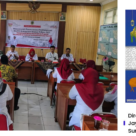
Di
Ja
Su