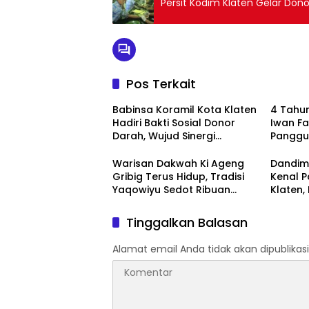
Persit Kodim Klaten Gelar Don
Pos Terkait
Babinsa Koramil Kota Klaten
4 Tahun
Hadiri Bakti Sosial Donor
Iwan F
Darah, Wujud Sinergi
Panggu
Kemanusiaan Ketersediaan
‘Menem
Stok Darah
Mulai
Warisan Dakwah Ki Ageng
Dandim 
Gribig Terus Hidup, Tradisi
Kenal P
Yaqowiyu Sedot Ribuan
Klaten,
Pengunjung
Forkop
Kondusi
Tinggalkan Balasan
Alamat email Anda tidak akan dipublikasi