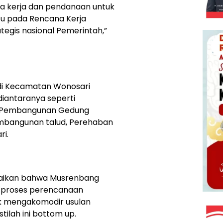
 kerja dan pendanaan untuk
cu pada Rencana Kerja
egis nasional Pemerintah,”
di Kecamatan Wonosari
diantaranya seperti
 Pembangunan Gedung
mbangunan talud, Perehaban
ri.
paikan bahwa Musrenbang
 proses perencanaan
k mengakomodir usulan
tilah ini bottom up.