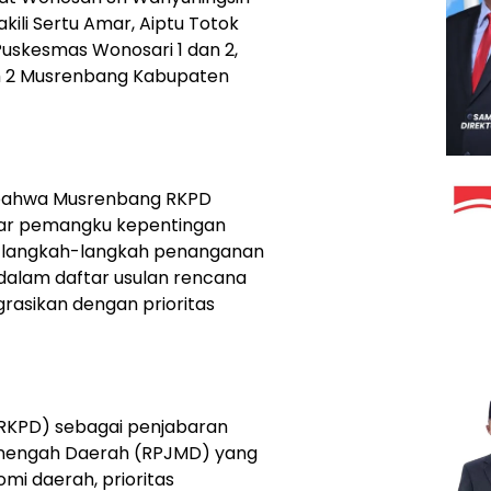
kili Sertu Amar, Aiptu Totok
Puskesmas Wonosari 1 dan 2,
m 2 Musrenbang Kabupaten
bahwa Musrenbang RKPD
ar pemangku kepentingan
 langkah-langkah penanganan
dalam daftar usulan rencana
rasikan dengan prioritas
(RKPD) sebagai penjabaran
engah Daerah (RPJMD) yang
i daerah, prioritas