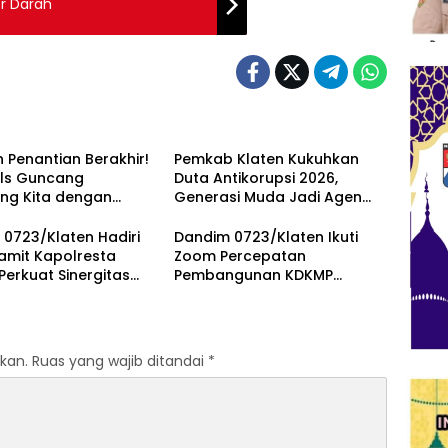
or Darah
 Penantian Berakhir!
Pemkab Klaten Kukuhkan
als Guncang
Duta Antikorupsi 2026,
ng Kita dengan
Generasi Muda Jadi Agen
bus Awan Ayolah
Perubahan Berintegritas
0723/Klaten Hadiri
Dandim 0723/Klaten Ikuti
amit Kapolresta
Zoom Percepatan
 Perkuat Sinergitas
Pembangunan KDKMP
imda Untuk Menjaga
Bersama Kaster TNI Dan
fitas Daerah
Tinjau KDKMP Desa Pesu
kan.
Ruas yang wajib ditandai
*