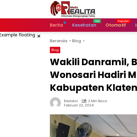
Langsung
ke
konten
Berita
Kesehatan
Otomotif
×
Beranda
Blog
Blog
Wakili Danramil, 
Wonosari Hadiri 
Kabupaten Klate
Redaksi
2 Min Baca
Februari 22, 2024