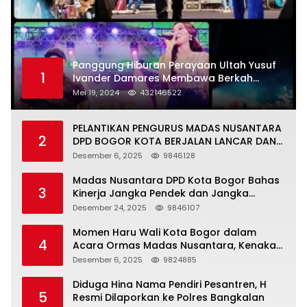
Panggung Hiburan Perayaan Ultah Yusuf
1
Ivander Damares Membawa Berkah
Warga Kejapanan
Mei 19, 2024
432146522
PELANTIKAN PENGURUS MADAS NUSANTARA
2
DPD BOGOR KOTA BERJALAN LANCAR DAN
KHIDMAT
Desember 6, 2025
9846128
Madas Nusantara DPD Kota Bogor Bahas
3
Kinerja Jangka Pendek dan Jangka
Panjang
Desember 24, 2025
9846107
Momen Haru Wali Kota Bogor dalam
4
Acara Ormas Madas Nusantara, Kenakan
Peci Hitam Tinggi sebagai Simbol
Desember 6, 2025
9824885
Kehormatan
Diduga Hina Nama Pendiri Pesantren, H
5
Resmi Dilaporkan ke Polres Bangkalan