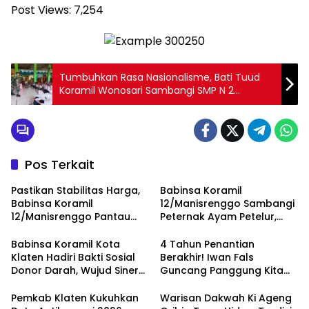
Post Views:
7,254
Tumbuhkan Rasa Nasionalisme, Bati Tuud
Koramil Wonosari Sambangi SMP N 2
Wonosari
Pos Terkait
Pastikan Stabilitas Harga,
Babinsa Koramil
Babinsa Koramil
12/Manisrenggo Sambangi
12/Manisrenggo Pantau
Peternak Ayam Petelur,
Harga Sembako Di Pasar
Dukung Ketahanan Pangan
Klewer
Dan Perekonomian Warga
Babinsa Koramil Kota
4 Tahun Penantian
Klaten Hadiri Bakti Sosial
Berakhir! Iwan Fals
Donor Darah, Wujud Sinergi
Guncang Panggung Kita
Kemanusiaan
dengan ‘Menembus Awan
Ketersediaan Stok Darah
Ayolah Mulai
Pemkab Klaten Kukuhkan
Warisan Dakwah Ki Ageng