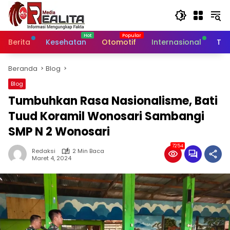
Langsung
ke
konten
Berita
Kesehatan
Otomotif
Internasional
Tek
Beranda
Blog
Blog
Tumbuhkan Rasa Nasionalisme, Bati
Tuud Koramil Wonosari Sambangi
SMP N 2 Wonosari
7254
Redaksi
2 Min Baca
Maret 4, 2024