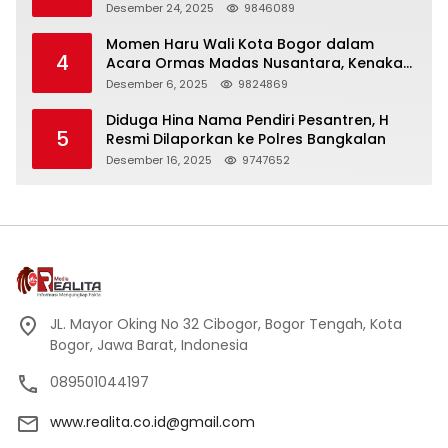
Panjang
Desember 24, 2025
9846089
Momen Haru Wali Kota Bogor dalam
4
Acara Ormas Madas Nusantara, Kenakan
Peci Hitam Tinggi sebagai Simbol
Desember 6, 2025
9824869
Kehormatan
Diduga Hina Nama Pendiri Pesantren, H
5
Resmi Dilaporkan ke Polres Bangkalan
Desember 16, 2025
9747652
JL. Mayor Oking No 32 Cibogor, Bogor Tengah, Kota
Bogor, Jawa Barat, Indonesia
089501044197
www.realita.co.id@gmail.com