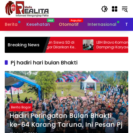
Langsung
ke
konten
Berita
Kesehatan
Otomotif
Internasional
Tek
n Siswa SD di
LBH Bravo Komando Bogor Raya
Breaking News
Dilarikan Ke
Dampingi Karyawan PT ACL dalam
Sengketa PHK di Disnaker Kabupaten
Bogor
Pj hadiri hari bulan Bhakti
Berita Bogor
Hadiri Peringatan Bulan Bhakti
ke-64 Karang Taruna, Ini Pesan Pj