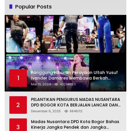
Popular Posts
Panggung Hiburan Perayaan Ultah Yusuf
1
Ivander Damares Membawa Berkah
Warga Kejapanan
Mei 19, 2024
432146511
PELANTIKAN PENGURUS MADAS NUSANTARA
2
DPD BOGOR KOTA BERJALAN LANCAR DAN
KHIDMAT
Desember 6, 2025
9846112
Madas Nusantara DPD Kota Bogor Bahas
3
Kinerja Jangka Pendek dan Jangka