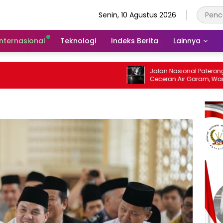
Senin, 10 Agustus 2026
Internasional
Teknologi
Indeks Berita
Lainnya
Jalan Nasional Paterongan Licin
Ceceran Air Garam, Warga Soroti
Lambatnya Penanganan