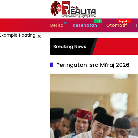
Langsung
ke
konten
Berita
Kesehatan
Otomotif
×
Breaking News
Peringatan Isra Mi’raj 2026