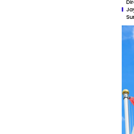
Di
Ja
Su