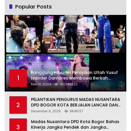
Popular Posts
Panggung Hiburan Perayaan Ultah Yusuf
1
Ivander Damares Membawa Berkah
Warga Kejapanan
Mei 19, 2024
432146522
PELANTIKAN PENGURUS MADAS NUSANTARA
2
DPD BOGOR KOTA BERJALAN LANCAR DAN
KHIDMAT
Desember 6, 2025
9846127
Madas Nusantara DPD Kota Bogor Bahas
3
Kinerja Jangka Pendek dan Jangka