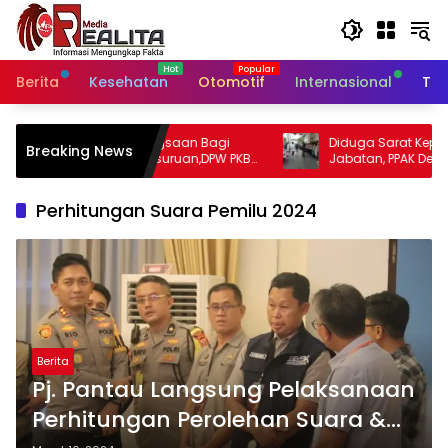
Langsung
ke
konten
Berita
Kesehatan
Otomotif
Internasional
Tek
an Bagi
Diduga Sarat Kepentingan dan Rangkap
Breaking News
uan,DPW PKB
Jabatan, PPAK Desak Pemkot Bogor
enting.
Evaluasi Pengangkatan Kabag Kesra
Perhitungan Suara Pemilu 2024
Berita
Pj. Pantau Langsung Pelaksanaan
Perhitungan Perolehan Suara &