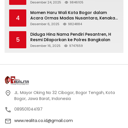
Panjang
Desember 24, 2025
9846105
Momen Haru Wali Kota Bogor dalam
4
Acara Ormas Madas Nusantara, Kenakan
Peci Hitam Tinggi sebagai Simbol
Desember 6, 2025
9824884
Kehormatan
Diduga Hina Nama Pendiri Pesantren, H
5
Resmi Dilaporkan ke Polres Bangkalan
Desember 16, 2025
9747659
JL. Mayor Oking No 32 Cibogor, Bogor Tengah, Kota
Bogor, Jawa Barat, Indonesia
089501044197
www.realita.co.id@gmail.com