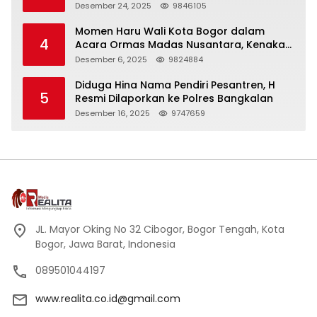
Panjang
Desember 24, 2025
9846105
Momen Haru Wali Kota Bogor dalam
4
Acara Ormas Madas Nusantara, Kenakan
Peci Hitam Tinggi sebagai Simbol
Desember 6, 2025
9824884
Kehormatan
Diduga Hina Nama Pendiri Pesantren, H
5
Resmi Dilaporkan ke Polres Bangkalan
Desember 16, 2025
9747659
JL. Mayor Oking No 32 Cibogor, Bogor Tengah, Kota
Bogor, Jawa Barat, Indonesia
089501044197
www.realita.co.id@gmail.com