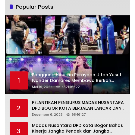
Popular Posts
Panggung Hiburan Perayaan Ultah Yusuf
1
Ivander Damares Membawa Berkah
Warga Kejapanan
Mei 19, 2024
432146522
PELANTIKAN PENGURUS MADAS NUSANTARA
2
DPD BOGOR KOTA BERJALAN LANCAR DAN
KHIDMAT
Desember 6, 2025
9846127
Madas Nusantara DPD Kota Bogor Bahas
3
Kinerja Jangka Pendek dan Jangka