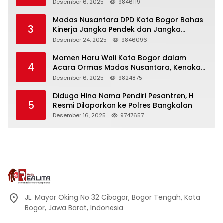
KHIDMAT
Desember 6, 2025
9846119
Madas Nusantara DPD Kota Bogor Bahas
3
Kinerja Jangka Pendek dan Jangka
Panjang
Desember 24, 2025
9846096
Momen Haru Wali Kota Bogor dalam
4
Acara Ormas Madas Nusantara, Kenakan
Peci Hitam Tinggi sebagai Simbol
Desember 6, 2025
9824875
Kehormatan
Diduga Hina Nama Pendiri Pesantren, H
5
Resmi Dilaporkan ke Polres Bangkalan
Desember 16, 2025
9747657
JL. Mayor Oking No 32 Cibogor, Bogor Tengah, Kota
Bogor, Jawa Barat, Indonesia