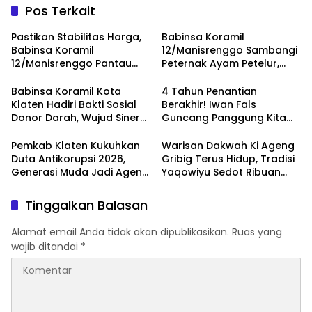
Pos Terkait
Pastikan Stabilitas Harga,
Babinsa Koramil
Babinsa Koramil
12/Manisrenggo Sambangi
12/Manisrenggo Pantau
Peternak Ayam Petelur,
Harga Sembako Di Pasar
Dukung Ketahanan Pangan
Klewer
Dan Perekonomian Warga
Babinsa Koramil Kota
4 Tahun Penantian
Klaten Hadiri Bakti Sosial
Berakhir! Iwan Fals
Donor Darah, Wujud Sinergi
Guncang Panggung Kita
Kemanusiaan
dengan ‘Menembus Awan
Ketersediaan Stok Darah
Ayolah Mulai
Pemkab Klaten Kukuhkan
Warisan Dakwah Ki Ageng
Duta Antikorupsi 2026,
Gribig Terus Hidup, Tradisi
Generasi Muda Jadi Agen
Yaqowiyu Sedot Ribuan
Perubahan Berintegritas
Pengunjung
Tinggalkan Balasan
Alamat email Anda tidak akan dipublikasikan.
Ruas yang
wajib ditandai
*