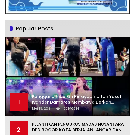
Popular Posts
Panggung Hiburan Perayaan Ultah Yusuf
1
Ivander Damares Membawa Berkah
Warga Kejapanan
Mei 19, 2024
432146514
PELANTIKAN PENGURUS MADAS NUSANTARA
2
DPD BOGOR KOTA BERJALAN LANCAR DAN