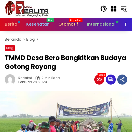
Langsung
ke
konten
Berita
Kesehatan
Otomotif
Internasional
Tek
Beranda
Blog
Blog
TMMD Desa Bero Bangkitkan Budaya
Gotong Royong
6853
Redaksi
2 Min Baca
Februari 28, 2024