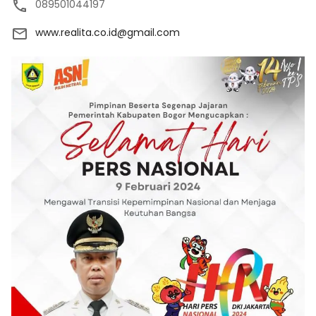
089501044197
www.realita.co.id@gmail.com