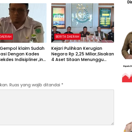
 DAERAH
BERITA DAERAH
Gempol klaim Sudah
Kejari Pulihkan Kerugian
nasi Dengan Kades
Negara Rp 2,25 Miliar,Sisakan
kdes Indisipliner.,ini
4 Aset Sitaan Menunggu
entingnya
Proses Kejari
kan.
Ruas yang wajib ditandai
*