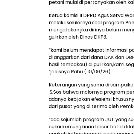
petani mulai di pertanyakan oleh k
Ketua komisi II DPRD Agus Setya Wa
melalui selulernya soal program P
mengatakan jika dirinya belum men
gulirkan oleh Dinas DKP3.
“kami belum mendapat informasi p
di anggarkan dari dana DAK dan DBH
hasil tembakau) di gulirkan,kami se
“jelasnya Rabu ( 10/06/26).
Keterangan yang sama di sampaikan o
,S,Sos bahwa molornya program p
adanya kebijakan efesiensi khusu
dari pusat yang di terima oleh Pem
“ada sejumlah program JUT yang su
cukai kemungkinan besar batal di la
apakah ini berdampak pada pengu