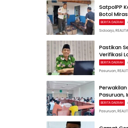
SatpolPP K
Botol Miras
BERITA DAERAH
Sidoarjo, REALI
Pastikan S
Verifikasi
BERITA DAERAH
Pasuruan, REALI
Perwakilan
Pasuruan, 
BERITA DAERAH
Pasuruan, REALIT