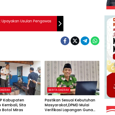
ik Upayakan Usulan Pengawas
 DAERAH
BERITA DAERAH
PP Kabupaten
Pastikan Sesuai Kebutuhan
o Kembali, Sita
Masyarakat,DPMD Mulai
 Botol Miras
Verifikasi Lapangan Guna
Cek Usulan BKK.