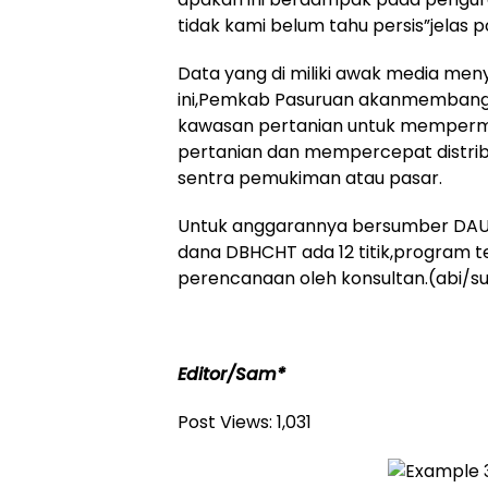
tidak kami belum tahu persis”jelas poli
Data yang di miliki awak media me
ini,Pemkab Pasuruan akanmembangu
kawasan pertanian untuk mempermu
pertanian dan mempercepat distribu
sentra pemukiman atau pasar.
Untuk anggarannya bersumber DAU s
dana DBHCHT ada 12 titik,program te
perencanaan oleh konsultan.(abi/su
Editor/Sam*
Post Views:
1,031