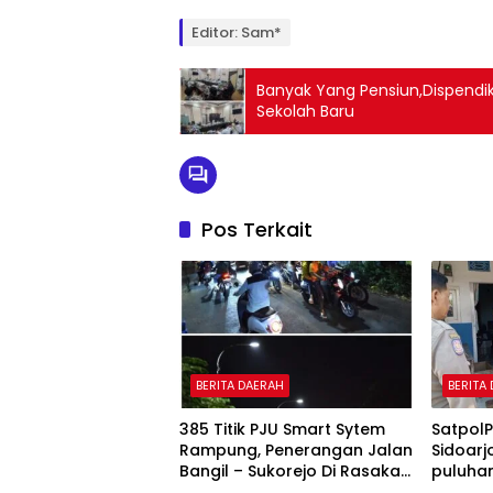
Editor: Sam*
Banyak Yang Pensiun,Dispend
Sekolah Baru
Pos Terkait
BERITA DAERAH
BERITA
385 Titik PJU Smart Sytem
Satpol
Rampung, Penerangan Jalan
Sidoarj
Bangil – Sukorejo Di Rasakan
puluhan
Masyarakat.