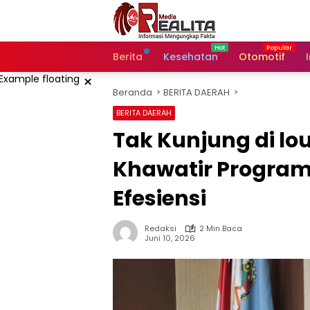
Langsung
ke
konten
Berita
Kesehatan
Otomotif
×
Beranda
BERITA DAERAH
BERITA DAERAH
Tak Kunjung di lou
Khawatir Program
Efesiensi
Redaksi
2 Min Baca
Juni 10, 2026