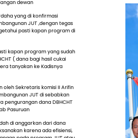
alangan dewan
rdaha yang di konfirmasi
embangunan JUT ,dengan tegas
getahui pasti kapan program di
asti kapan program yang sudah
CHT ( dana bagi hasil cukai
gera tanyakan ke Kadisnya
leh Sekretaris komisi II Arifin
embangunan JUT di sebabkan
snya pengurangan dana DBHCHT
kab Pasuruan
dah di anggarkan dari dana
ksanakan karena ada efisiensi,
rangan pada program JUT atau