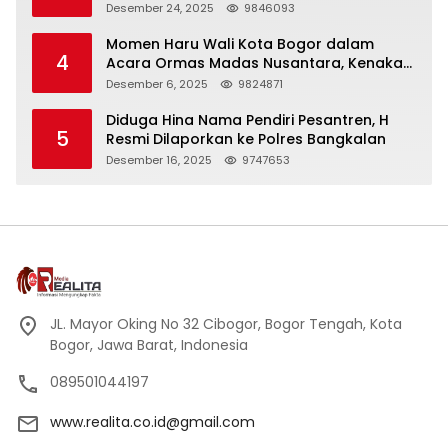
Panjang
Desember 24, 2025
9846093
Momen Haru Wali Kota Bogor dalam
4
Acara Ormas Madas Nusantara, Kenakan
Peci Hitam Tinggi sebagai Simbol
Desember 6, 2025
9824871
Kehormatan
Diduga Hina Nama Pendiri Pesantren, H
5
Resmi Dilaporkan ke Polres Bangkalan
Desember 16, 2025
9747653
JL. Mayor Oking No 32 Cibogor, Bogor Tengah, Kota
Bogor, Jawa Barat, Indonesia
089501044197
www.realita.co.id@gmail.com