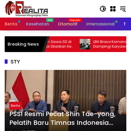
Langsung
ke
konten
Berita
Kesehatan
Otomotif
Internasional
Tek
Siswa SD di
LBH Bravo Komando Bogor Raya
Breaking News
larikan Ke
Dampingi Karyawan PT ACL dalam
Sengketa PHK di Disnaker Kabupaten
Bogor
STY
Berita
PSSI Resmi Pecat Shin Tae-yong,
Pelatih Baru Timnas Indonesia