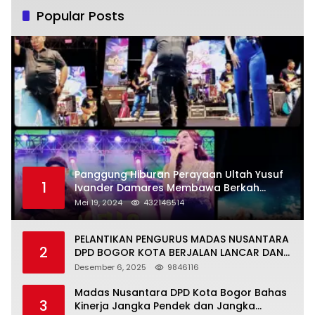
Popular Posts
Panggung Hiburan Perayaan Ultah Yusuf
1
Ivander Damares Membawa Berkah
Warga Kejapanan
Mei 19, 2024
432146514
PELANTIKAN PENGURUS MADAS NUSANTARA
2
DPD BOGOR KOTA BERJALAN LANCAR DAN
KHIDMAT
Desember 6, 2025
9846116
Madas Nusantara DPD Kota Bogor Bahas
3
Kinerja Jangka Pendek dan Jangka