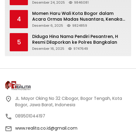
Panjang
Desember 24, 2025
9846081
Momen Haru Wali Kota Bogor dalam
4
Acara Ormas Madas Nusantara, Kenakan
Peci Hitam Tinggi sebagai Simbol
Desember 6, 2025
9824859
Kehormatan
Diduga Hina Nama Pendiri Pesantren, H
5
Resmi Dilaporkan ke Polres Bangkalan
Desember 16, 2025
9747649
JL. Mayor Oking No 32 Cibogor, Bogor Tengah, Kota
Bogor, Jawa Barat, Indonesia
089501044197
www.realita.co.id@gmail.com