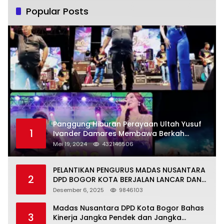
Popular Posts
Panggung Hiburan Perayaan Ultah Yusuf
1
Ivander Damares Membawa Berkah
Warga Kejapanan
Mei 19, 2024
432146506
PELANTIKAN PENGURUS MADAS NUSANTARA
2
DPD BOGOR KOTA BERJALAN LANCAR DAN
KHIDMAT
Desember 6, 2025
9846103
Madas Nusantara DPD Kota Bogor Bahas
3
Kinerja Jangka Pendek dan Jangka