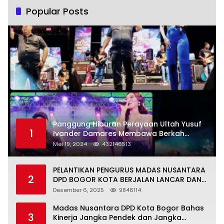
Popular Posts
Panggung Hiburan Perayaan Ultah Yusuf
1
Ivander Damares Membawa Berkah
Warga Kejapanan
Mei 19, 2024
432146513
PELANTIKAN PENGURUS MADAS NUSANTARA
2
DPD BOGOR KOTA BERJALAN LANCAR DAN
KHIDMAT
Desember 6, 2025
9846114
Madas Nusantara DPD Kota Bogor Bahas
3
Kinerja Jangka Pendek dan Jangka