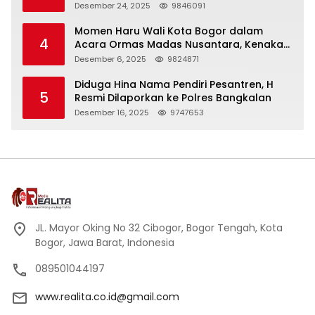
Panjang
Desember 24, 2025
9846091
Momen Haru Wali Kota Bogor dalam
4
Acara Ormas Madas Nusantara, Kenakan
Peci Hitam Tinggi sebagai Simbol
Desember 6, 2025
9824871
Kehormatan
Diduga Hina Nama Pendiri Pesantren, H
5
Resmi Dilaporkan ke Polres Bangkalan
Desember 16, 2025
9747653
JL. Mayor Oking No 32 Cibogor, Bogor Tengah, Kota
Bogor, Jawa Barat, Indonesia
089501044197
www.realita.co.id@gmail.com