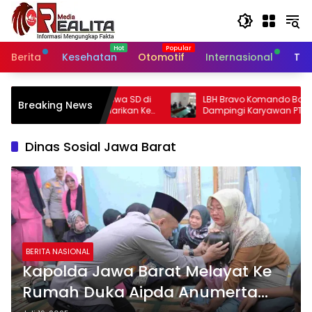
Langsung
ke
konten
Berita
Kesehatan
Otomotif
Internasional
Tek
 Siswa SD di
LBH Bravo Komando Bogor Raya
Breaking News
ilarikan Ke
Dampingi Karyawan PT ACL dalam
Sengketa PHK di Disnaker Kabupaten
Bogor
Dinas Sosial Jawa Barat
BERITA NASIONAL
Kapolda Jawa Barat Melayat Ke
Rumah Duka Aipda Anumerta