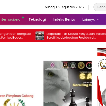
Minggu, 9 Agustus 2026
Internasional
Teknologi
Indeks Berita
Lainnya
kap
Ekspektasi Tak Sesuai Kenyataan, Peserta
Pastika
Soroti Ketidakhadiran Presiden di
Korami
Kongres Kebudayaan Nusantara
Sembak