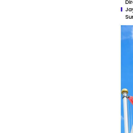
Di
Ja
Su