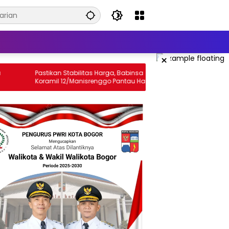
×
n Stabilitas Harga, Babinsa
Babinsa Koramil 12/Manisr
l 12/Manisrenggo Pantau Harga
Sambangi Peternak Ayam Pet
o Di Pasar Klewer
Dukung Ketahanan Pangan
Perekonomian Warga