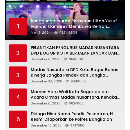
Panggung Hiburan Perayaan Ultah Yusuf
1
Ivander Damares Membawa Berkah
Warga Kejapanan
Mei 19, 2024
432146508
PELANTIKAN PENGURUS MADAS NUSANTARA
2
DPD BOGOR KOTA BERJALAN LANCAR DAN
KHIDMAT
Desember 6, 2025
9846106
Madas Nusantara DPD Kota Bogor Bahas
3
Kinerja Jangka Pendek dan Jangka
Panjang
Desember 24, 2025
9846084
Momen Haru Wali Kota Bogor dalam
4
Acara Ormas Madas Nusantara, Kenakan
Peci Hitam Tinggi sebagai Simbol
Desember 6, 2025
9824862
Kehormatan
Diduga Hina Nama Pendiri Pesantren, H
5
Resmi Dilaporkan ke Polres Bangkalan
Desember 16, 2025
9747650