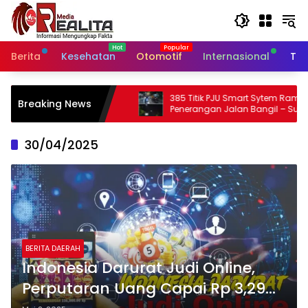
Langsung
ke
konten
Berita
Kesehatan
Otomotif
Internasional
Tek
385 Titik PJU Smart Sytem Rampung,
SatpolPP 
Breaking News
Penerangan Jalan Bangil – Sukorejo Di
Sita pulu
Rasakan Masyarakat.
30/04/2025
BERITA DAERAH
Indonesia Darurat Judi Online,
Perputaran Uang Capai Rp 3,29