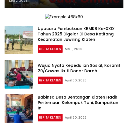
Triliun per Hari
Mei 2, 2025
Upacara Pembukaan KBMKB Ke-XXIX
Tahun 2025 Digelar Di Desa Ketitang
Kecamatan Juwiring Klaten
BERITA KLATEN
Mei 1, 2025
Wujud Nyata Kepedulian Sosial, Koramil
20/Cawas Ikuti Donor Darah
BERITA KLATEN
April 30, 2025
Babinsa Desa Bentangan Klaten Hadiri
Pertemuan Kelompok Tani, Sampaikan
Ini
BERITA KLATEN
April 30, 2025