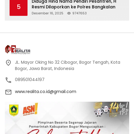
Diduga Hina Nama Pendiri Pesantren, H
5
Resmi Dilaporkan ke Polres Bangkalan
Desember 16, 2025
9747653
JL. Mayor Oking No 32 Cibogor, Bogor Tengah, Kota
Bogor, Jawa Barat, Indonesia
089501044197
www.realita.co.id@gmail.com