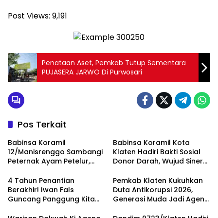
Post Views:
9,191
Penataan Aset, Pemkab Tutup Sementara
PUJASERA JARWO Di Purwosari
Pos Terkait
Babinsa Koramil
Babinsa Koramil Kota
12/Manisrenggo Sambangi
Klaten Hadiri Bakti Sosial
Peternak Ayam Petelur,
Donor Darah, Wujud Sinergi
Dukung Ketahanan Pangan
Kemanusiaan
Dan Perekonomian Warga
Ketersediaan Stok Darah
4 Tahun Penantian
Pemkab Klaten Kukuhkan
Berakhir! Iwan Fals
Duta Antikorupsi 2026,
Guncang Panggung Kita
Generasi Muda Jadi Agen
dengan ‘Menembus Awan
Perubahan Berintegritas
Ayolah Mulai