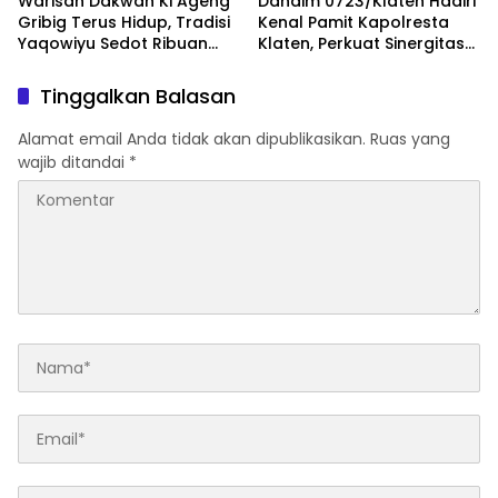
Warisan Dakwah Ki Ageng
Dandim 0723/Klaten Hadiri
Gribig Terus Hidup, Tradisi
Kenal Pamit Kapolresta
Yaqowiyu Sedot Ribuan
Klaten, Perkuat Sinergitas
Pengunjung
Forkopimda Untuk
Menjaga Kondusifitas
Tinggalkan Balasan
Daerah
Alamat email Anda tidak akan dipublikasikan.
Ruas yang
wajib ditandai
*