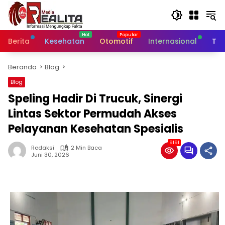
Langsung
ke
konten
Berita
Kesehatan
Otomotif
Internasional
Tek
Beranda
Blog
Blog
Speling Hadir Di Trucuk, Sinergi
Lintas Sektor Permudah Akses
Pelayanan Kesehatan Spesialis
9191
Redaksi
2 Min Baca
Juni 30, 2026