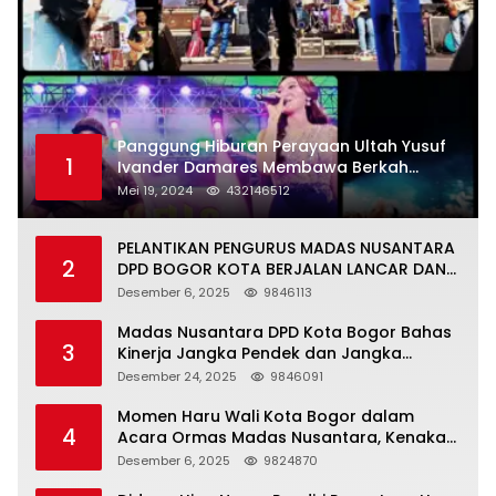
Panggung Hiburan Perayaan Ultah Yusuf
1
Ivander Damares Membawa Berkah
Warga Kejapanan
Mei 19, 2024
432146512
PELANTIKAN PENGURUS MADAS NUSANTARA
2
DPD BOGOR KOTA BERJALAN LANCAR DAN
KHIDMAT
Desember 6, 2025
9846113
Madas Nusantara DPD Kota Bogor Bahas
3
Kinerja Jangka Pendek dan Jangka
Panjang
Desember 24, 2025
9846091
Momen Haru Wali Kota Bogor dalam
4
Acara Ormas Madas Nusantara, Kenakan
Peci Hitam Tinggi sebagai Simbol
Desember 6, 2025
9824870
Kehormatan