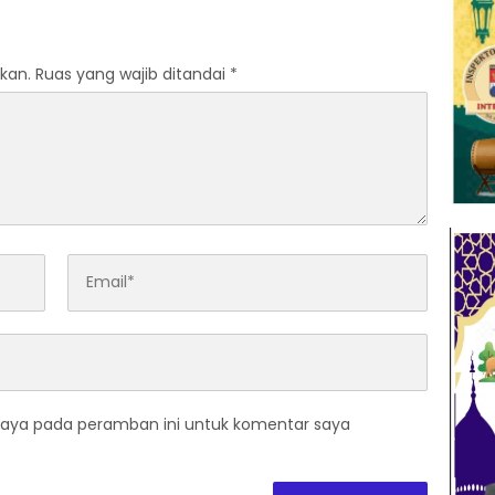
 Terdampak
sudah Tertangani oleh UPTD
ngan
IJJ Kelas A Wilayah VII
kan.
Ruas yang wajib ditandai
*
saya pada peramban ini untuk komentar saya