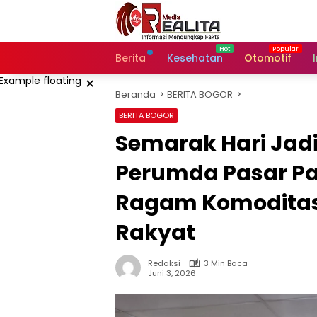
Langsung
ke
konten
Berita
Kesehatan
Otomotif
×
Beranda
BERITA BOGOR
BERITA BOGOR
Semarak Hari Jadi
Perumda Pasar P
Ragam Komoditas
Rakyat
Redaksi
3 Min Baca
Juni 3, 2026