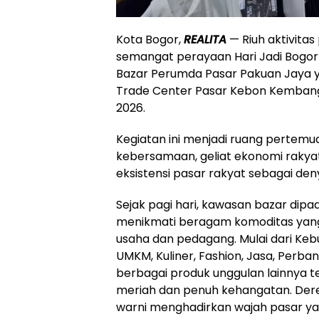
Kota Bogor,
REALITA
— Riuh aktivita
semangat perayaan Hari Jadi Bogor
Bazar Perumda Pasar Pakuan Jaya y
Trade Center Pasar Kebon Kembang La
2026.
Kegiatan ini menjadi ruang pertem
kebersamaan, geliat ekonomi raky
eksistensi pasar rakyat sebagai de
Sejak pagi hari, kawasan bazar dipa
menikmati beragam komoditas yang
usaha dan pedagang. Mulai dari Keb
UMKM, Kuliner, Fashion, Jasa, Perba
berbagai produk unggulan lainnya t
meriah dan penuh kehangatan. Der
warni menghadirkan wajah pasar yan