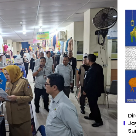
Di
Ja
Su