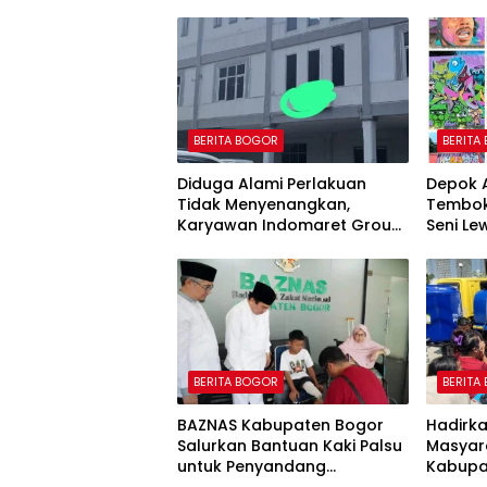
BERITA BOGOR
BERITA
Diduga Alami Perlakuan
Depok A
Tidak Menyenangkan,
Tembok
Karyawan Indomaret Group
Seni L
Mengaku Dipermalukan di
Hadapan Rekan Kerja
BERITA BOGOR
BERITA
BAZNAS Kabupaten Bogor
Hadirk
Salurkan Bantuan Kaki Palsu
Masyar
untuk Penyandang
Kabupa
Disabilitas, Wujud Nyata
15.000 L