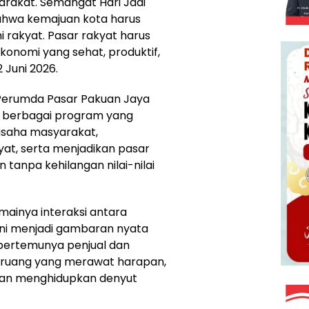
arakat. Semangat Hari Jadi
ahwa kemajuan kota harus
rakyat. Pasar rakyat harus
ekonomi yang sehat, produktif,
2 Juni 2026.
 Perumda Pasar Pakuan Jaya
 berbagai program yang
aha masyarakat,
at, serta menjadikan pasar
tanpa kehilangan nilai-nilai
mainya interaksi antara
ini menjadi gambaran nyata
bertemunya penjual dan
ah ruang yang merawat harapan,
dan menghidupkan denyut