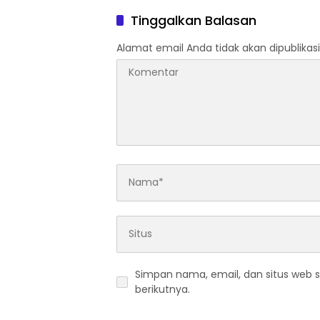
Kepedulian dalam Program
Warga
Tinggalkan Balasan
“Bogor Peduli”
Kekeri
Alamat email Anda tidak akan dipublikasi
Simpan nama, email, dan situs web 
berikutnya.