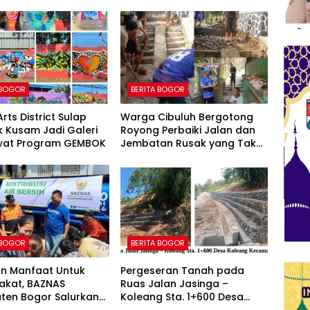
 BOGOR
BERITA BOGOR
rts District Sulap
Warga Cibuluh Bergotong
 Kusam Jadi Galeri
Royong Perbaiki Jalan dan
ewat Program GEMBOK
Jembatan Rusak yang Tak
Kunjung Direhabilitasi
 BOGOR
BERITA BOGOR
an Manfaat Untuk
Pergeseran Tanah pada
akat, BAZNAS
Ruas Jalan Jasinga –
ten Bogor Salurkan
Koleang Sta. 1+600 Desa
iter Air Bersih Untuk
Koleang Kecamatan Jasinga