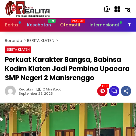
Langsung
ke
konten
Berita
Kesehatan
Otomotif
Internasional
Tek
Beranda
BERITA KLATEN
BERITA KLATEN
Perkuat Karakter Bangsa, Babinsa
Kodim Klaten Jadi Pembina Upacara
SMP Negeri 2 Manisrenggo
1000
Redaksi
2 Min Baca
September 29, 2025