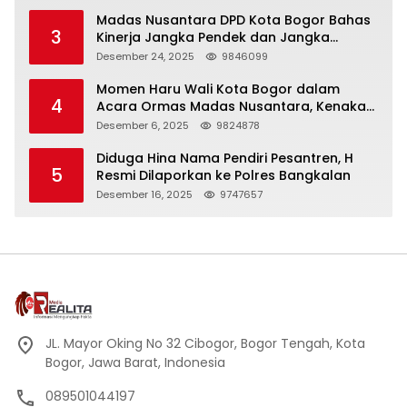
Madas Nusantara DPD Kota Bogor Bahas
3
Kinerja Jangka Pendek dan Jangka
Panjang
Desember 24, 2025
9846099
Momen Haru Wali Kota Bogor dalam
4
Acara Ormas Madas Nusantara, Kenakan
Peci Hitam Tinggi sebagai Simbol
Desember 6, 2025
9824878
Kehormatan
Diduga Hina Nama Pendiri Pesantren, H
5
Resmi Dilaporkan ke Polres Bangkalan
Desember 16, 2025
9747657
JL. Mayor Oking No 32 Cibogor, Bogor Tengah, Kota
Bogor, Jawa Barat, Indonesia
089501044197