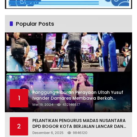
Popular Posts
Panggung Hiburan Perayaan Ultah Yusuf
1
Ivander Damares Membawa Berkah
Warga Kejapanan
Mei 19, 2024
432146517
PELANTIKAN PENGURUS MADAS NUSANTARA
2
DPD BOGOR KOTA BERJALAN LANCAR DAN
KHIDMAT
Desember 6, 2025
9846120