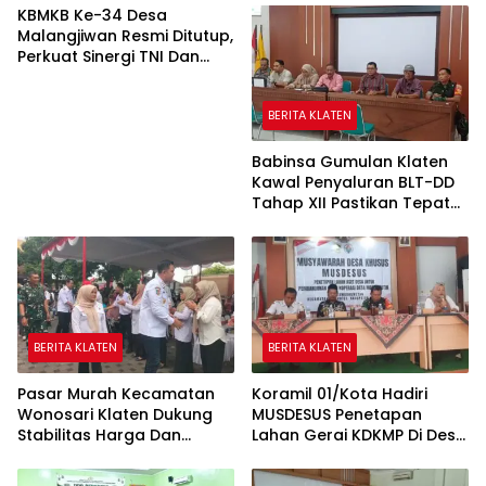
KBMKB Ke-34 Desa
Malangjiwan Resmi Ditutup,
Perkuat Sinergi TNI Dan
Pemda Mendorong
Pembangunan Desa
BERITA KLATEN
Babinsa Gumulan Klaten
Kawal Penyaluran BLT-DD
Tahap XII Pastikan Tepat
Sasaran
BERITA KLATEN
BERITA KLATEN
Pasar Murah Kecamatan
Koramil 01/Kota Hadiri
Wonosari Klaten Dukung
MUSDESUS Penetapan
Stabilitas Harga Dan
Lahan Gerai KDKMP Di Desa
Penguatan Ekonomi
Tambongwetan Klaten
Masyarakat