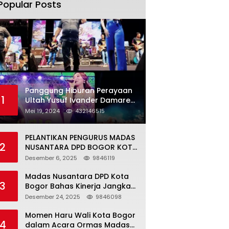
Popular Posts
Panggung Hiburan Perayaan
1
Ultah Yusuf Ivander Damares
Membawa Berkah Warga
Mei 19, 2024
432146515
Kejapanan
PELANTIKAN PENGURUS MADAS
2
NUSANTARA DPD BOGOR KOTA
BERJALAN LANCAR DAN
Desember 6, 2025
9846119
KHIDMAT
Madas Nusantara DPD Kota
3
Bogor Bahas Kinerja Jangka
Pendek dan Jangka Panjang
Desember 24, 2025
9846098
Momen Haru Wali Kota Bogor
4
dalam Acara Ormas Madas