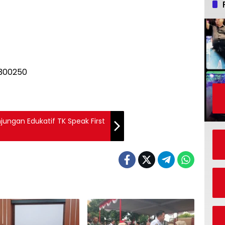
ungan Edukatif TK Speak First