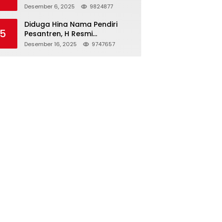
Nusantara, Kenakan Peci
Desember 6, 2025
9824877
Hitam Tinggi sebagai Simbol
Kehormatan
Diduga Hina Nama Pendiri
5
Pesantren, H Resmi
Dilaporkan ke Polres
Desember 16, 2025
9747657
Bangkalan