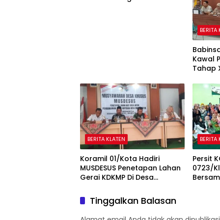
Pemda Mendorong
Pembangunan Desa
BERITA
Babins
Kawal 
Tahap X
Sasara
BERITA KLATEN
BERITA
Koramil 01/Kota Hadiri
Persit 
MUSDESUS Penetapan Lahan
0723/K
Gerai KDKMP Di Desa
Bersam
Tambongwetan Klaten
Aceh D
Tinggalkan Balasan
Alamat email Anda tidak akan dipublikasi