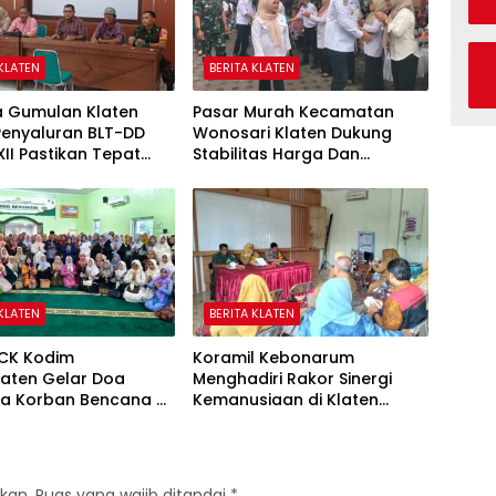
 KLATEN
BERITA KLATEN
a Gumulan Klaten
Pasar Murah Kecamatan
Penyaluran BLT-DD
Wonosari Klaten Dukung
II Pastikan Tepat
Stabilitas Harga Dan
n
Penguatan Ekonomi
Masyarakat
 KLATEN
BERITA KLATEN
KCK Kodim
Koramil Kebonarum
laten Gelar Doa
Menghadiri Rakor Sinergi
a Korban Bencana Di
Kemanusiaan di Klaten
an Sumatera
Selatan
kan.
Ruas yang wajib ditandai
*