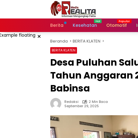
Langsung
ke
konten
Berita
Kesehatan
Otomotif
×
Beranda
BERITA KLATEN
BERITA KLATEN
Desa Puluhan Sal
Tahun Anggaran 2
Babinsa
Redaksi
2 Min Baca
September 29, 2025