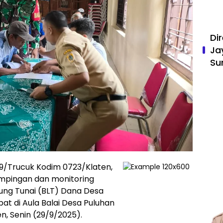
Di
Ja
Su
19/Trucuk Kodim 0723/Klaten,
mpingan dan monitoring
ung Tunai (BLT) Dana Desa
t di Aula Balai Desa Puluhan
, Senin (29/9/2025).