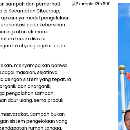
an sampah dan pemerhati
a di Kecamatan Citeureup,
rapkannya model pengelolaan
erorientasi pada kebersihan
 peningkatan ekonomi
dalam forum diskusi
gan lokal yang digelar pada
an rekan, menyampaikan bahwa
bagai masalah, sejatinya
ola dengan sistem yang tepat. Ia
ganik dan anorganik,
ga pengolahan sampah
an daur ulang, serta produk
g masyarakat. Sampah bukan
ngan sistem pengelolaan yang
pendapatan rumah tangga,