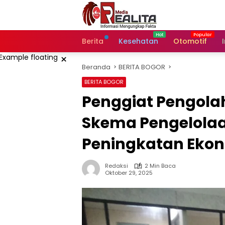
Langsung
ke
konten
Berita
Kesehatan
Otomotif
×
Beranda
BERITA BOGOR
BERITA BOGOR
Penggiat Pengol
Skema Pengelola
Peningkatan Eko
Redaksi
2 Min Baca
Oktober 29, 2025