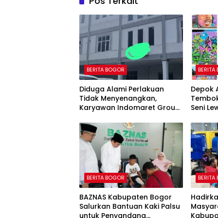
Pos Terkait
BERITA BOGOR
BERITA
Diduga Alami Perlakuan
Depok A
Tidak Menyenangkan,
Tembok
Karyawan Indomaret Group
Seni L
Mengaku Dipermalukan di
Hadapan Rekan Kerja
BERITA BOGOR
BERITA
BAZNAS Kabupaten Bogor
Hadirk
Salurkan Bantuan Kaki Palsu
Masyar
untuk Penyandang
Kabupa