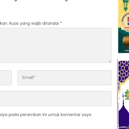
iter Air Bersih Untuk
Koleang Kecamatan Jasinga
 Terdampak
sudah Tertangani oleh UPTD
ngan
IJJ Kelas A Wilayah VII
kan.
Ruas yang wajib ditandai
*
saya pada peramban ini untuk komentar saya