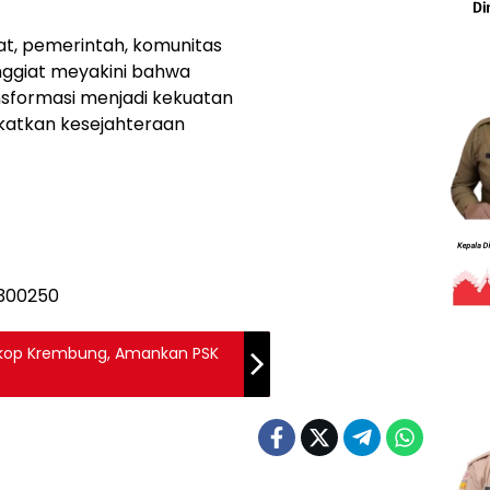
at, pemerintah, komunitas
enggiat meyakini bahwa
sformasi menjadi kekuatan
atkan kesejahteraan
arkop Krembung, Amankan PSK