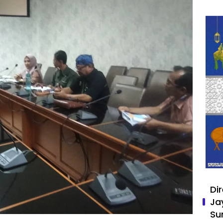
Di
Ja
Su