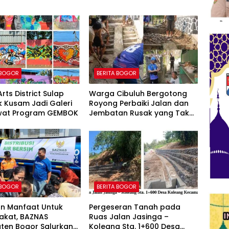
 BOGOR
BERITA BOGOR
rts District Sulap
Warga Cibuluh Bergotong
 Kusam Jadi Galeri
Royong Perbaiki Jalan dan
ewat Program GEMBOK
Jembatan Rusak yang Tak
Kunjung Direhabilitasi
 BOGOR
BERITA BOGOR
an Manfaat Untuk
Pergeseran Tanah pada
akat, BAZNAS
Ruas Jalan Jasinga –
ten Bogor Salurkan
Koleang Sta. 1+600 Desa