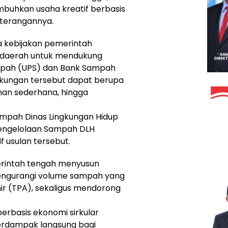
hkan usaha kreatif berbasis
keterangannya.
ya kebijakan pemerintah
 daerah untuk mendukung
pah (UPS) dan Bank Sampah
ukungan tersebut dapat berupa
han sederhana, hingga
ampah Dinas Lingkungan Hidup
Pengelolaan Sampah DLH
 usulan tersebut.
erintah tengah menyusun
mengurangi volume sampah yang
 (TPA), sekaligus mendorong
rbasis ekonomi sirkular
berdampak langsung bagi