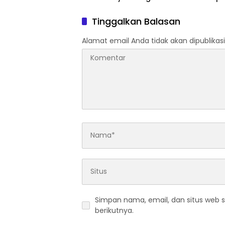
Disabilitas, Wujud Nyata
15.000 L
Kepedulian dalam Program
Warga
Tinggalkan Balasan
“Bogor Peduli”
Kekeri
Alamat email Anda tidak akan dipublikasi
Simpan nama, email, dan situs web 
berikutnya.