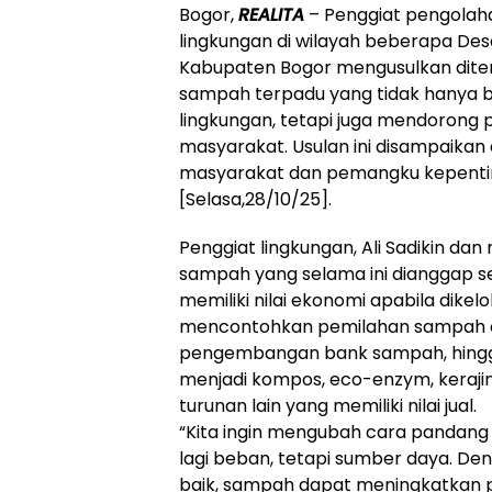
Bogor,
REALITA
– Penggiat pengolah
lingkungan di wilayah beberapa Des
Kabupaten Bogor mengusulkan dite
sampah terpadu yang tidak hanya b
lingkungan, tetapi juga mendorong
masyarakat. Usulan ini disampaikan 
masyarakat dan pemangku kepentin
[Selasa,28/10/25].
Penggiat lingkungan, Ali Sadikin d
sampah yang selama ini dianggap se
memiliki nilai ekonomi apabila dikel
mencontohkan pemilahan sampah or
pengembangan bank sampah, hing
menjadi kompos, eco-enzym, kerajin
turunan lain yang memiliki nilai jual.
“Kita ingin mengubah cara pandan
lagi beban, tetapi sumber daya. De
baik, sampah dapat meningkatkan 