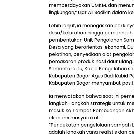
memberdayakan UMKM, dan menumbu
lingkungan,” ujar Ali Sadikin dalam 
Lebih lanjut, ia menegaskan perlun
desa/kelurahan hingga pemerintah
pembentukan Unit Pengolahan Sam
Desa yang berorientasi ekonomi. D
pelatihan, penyediaan alat pengola
pemasaran produk hasil daur ulang.
Sementara itu, Kabid Pengolahan s
Kabupaten Bogor Agus Budi Kabid 
Kabupaten Bogor menyambut positif
Ia menyatakan bahwa saat ini pem
langkah-langkah strategis untuk 
masuk ke Tempat Pembuangan Akhir
ekonomi masyarakat.
“Pendekatan pengelolaan sampah be
adalah langkah yang realistis dan 